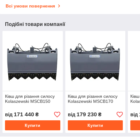
Всі умови повернення
Подібні товари компанії
Ківш для різання силосу
Ківш для різання силосу
Ківш
Kolaszewski MSCB150
Kolaszewski MSCB170
Kola
171 440
179 230
від
₴
від
₴
від
Купити
Купити