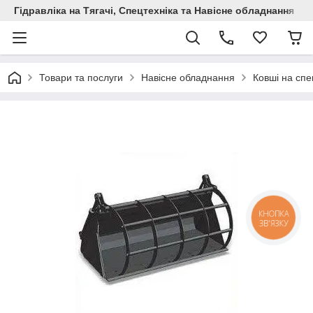
Гідравліка на Тягачі, Спецтехніка та Навісне обладнання
Товари та послуги
Навісне обладнання
Ковші на спе
КНОПКА
ЗВ'ЯЗКУ