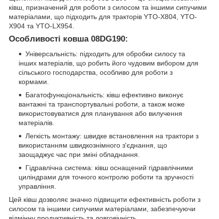
ківш, призначений для роботи з силосом та іншими сипучими
матеріалами, що підходить для тракторів YTO-X804, YTO-
X904 та YTO-LX954.
Особливості ковша 08DG190:
Універсальність: підходить для обробки силосу та
інших матеріалів, що робить його чудовим вибором для
сільського господарства, особливо для роботи з
кормами.
Багатофункціональність: ківш ефективно виконує
вантажні та транспортувальні роботи, а також може
використовуватися для планування або вилучення
матеріалів.
Легкість монтажу: швидке встановлення на трактори з
використанням швидкознімного з'єднання, що
заощаджує час при зміні обладнання.
Гідравлічна система: ківш оснащений гідравлічними
циліндрами для точного контролю роботи та зручності
управління.
Цей ківш дозволяє значно підвищити ефективність роботи з
силосом та іншими сипучими матеріалами, забезпечуючи
відмінну продуктивність та довговічність.