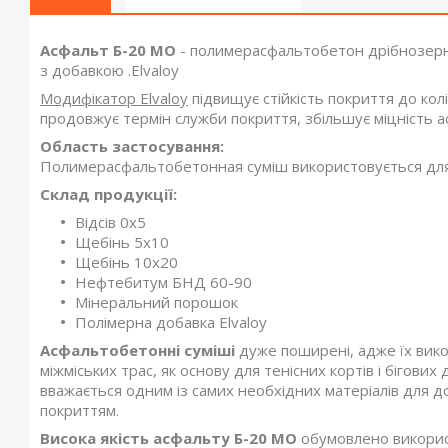
Асфальт Б-20 МО
- полимерасфальтобетон дрібнозернис
з добавкою .Elvaloy
Модифікатор Elvaloy
підвищує стійкість покриття до кол
продовжує термін служби покриття, збільшує міцність а
Область застосування:
Полимерасфальтобетонная суміш використовується для 
Склад продукції:
Відсів 0х5
Щебінь 5х10
Щебінь 10х20
Нефтебитум БНД 60-90
Мінеральний порошок
Полімерна добавка Elvaloy
Асфальтобетонні суміші
дуже поширені, адже їх викор
міжміських трас, як основу для тенісних кортів і бігови
вважається одним із самих необхідних матеріалів для до
покриттям.
Висока якість
асфальту Б-20 МО
обумовлено використ