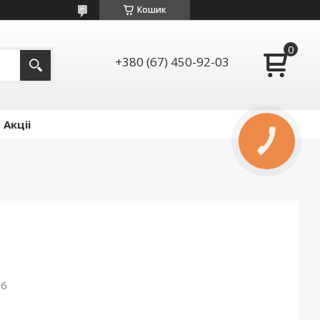
Кошик
+380 (67) 450-92-03
Акціі
КНОПКА
ЗВ'ЯЗКУ
26