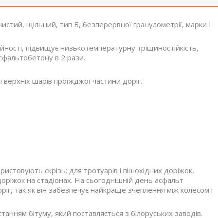
тий, щільний, тип Б, безперервної гранулометрії, марки І
ійності, підвищує низькотемпературну тріщиностійкість,
сфальтобетону в 2 рази.
верхніх шарів проїжджої частини доріг.
истовують скрізь: для тротуарів і пішохідних доріжок,
х доріжок на стадіонах. На сьогоднішній день асфальт
ріг, так як він забезпечує найкраще зчеплення між колесом і
анням бітуму, який поставляється з білоруських заводів.