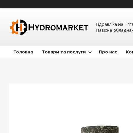
Гідравліка на Тяг
Навісне обладна
Головна
Товари та послуги
Про нас
Ко