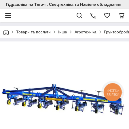
Гідравліка на Тягачі, Спецтехніка та Навісне обладнання
Товари та послуги
Інше
Агротехніка
Грунтообробн
КНОПКА
ЗВ'ЯЗКУ