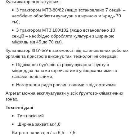
Культиватор агрегатується:
З трактором МТЗ-80/82 (якщо встановлено 7 секцій –
необхідно обробляти культури з шириною міжрядь 70
см);
З трактором МТЗ 100/102 (якщо встановлено 10
секцій – необхідно обробляти культури з шириною
міжрядь від 45 до 70 см).
Культиватор КПУ-6/9 в залежності від встановлених робочих
органів та пристроїв виконує такі технологічні операції:
Підрізання бур'янів та розпушування ґрунту в
міжряддях лапами стрілчастими універсальними та
лапами попільними;
Нагортання рядів рослин лапами з підгортачами.
Агрегат можна експлуатувати у всіх ґрунтово-кліматичних
зонах.
Технічні дані
Тип:навісний
Ширина захват, м:4,8
Витрата палива, л / га:6,5 – 7,5