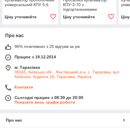
Культиватор прополочний
Просапної культиватор
Куль
універсальний КПУ-5,6
КПУ-3-70 з
унів
підгортальниками
Ціну уточнюйте
Ціну уточнюйте
Цін
Про нас
96% позитивних з 25 відгуків за рік
Працює з 19.12.2014
м. Тарасівка
08165, Київська обл., Фастівський р-н, с. Тарасівка, вул.
Київська, будинок 1Б, Тарасівка, Україна
Контакти
Сьогодні працює з 08:30 до 20:00
Показати весь графік роботи
Про нас