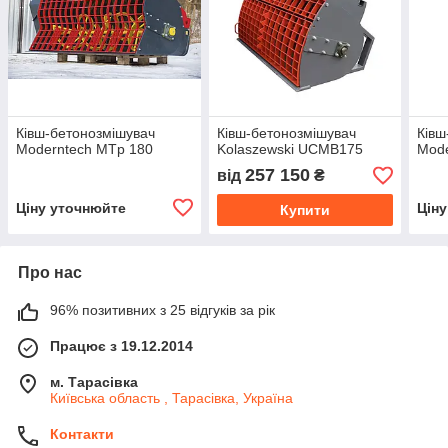
Ківш-бетонозмішувач
Ківш-бетонозмішувач
Ківш
Moderntech MTp 180
Kolaszewski UCMB175
Mode
257 150
від
₴
Ціну уточнюйте
Цін
Купити
Про нас
96% позитивних з 25 відгуків за рік
Працює з 19.12.2014
м. Тарасівка
Київська область , Тарасівка, Україна
Контакти