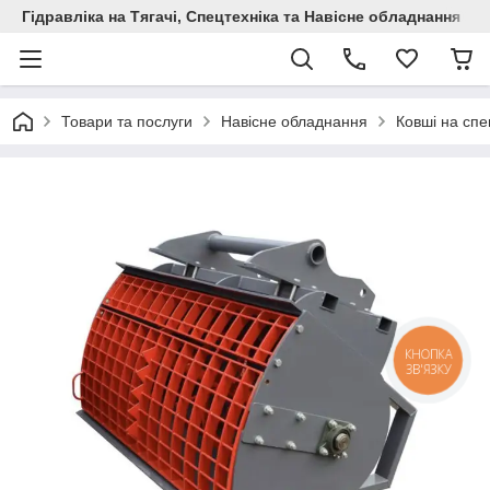
Гідравліка на Тягачі, Спецтехніка та Навісне обладнання
Товари та послуги
Навісне обладнання
Ковші на спе
КНОПКА
ЗВ'ЯЗКУ