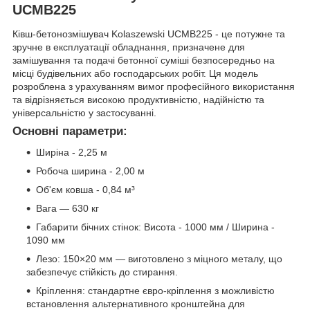
UCMB225
Ківш-бетонозмішувач Kolaszewski UCMB225 - це потужне та
зручне в експлуатації обладнання, призначене для
замішування та подачі бетонної суміші безпосередньо на
місці будівельних або господарських робіт. Ця модель
розроблена з урахуванням вимог професійного використання
та відрізняється високою продуктивністю, надійністю та
універсальністю у застосуванні.
Основні параметри:
Ширіна - 2,25 м
Робоча ширина - 2,00 м
Об'єм ковша - 0,84 м³
Вага — 630 кг
Габарити бічних стінок: Висота - 1000 мм / Ширина -
1090 мм
Лезо: 150×20 мм — виготовлено з міцного металу, що
забезпечує стійкість до стирання.
Кріплення: стандартне євро-кріплення з можливістю
встановлення альтернативного кронштейна для