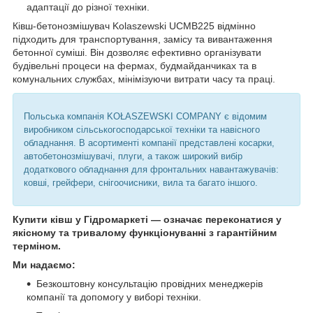
адаптації до різної техніки.
Ківш-бетонозмішувач Kolaszewski UCMB225 відмінно
підходить для транспортування, замісу та вивантаження
бетонної суміші. Він дозволяє ефективно організувати
будівельні процеси на фермах, будмайданчиках та в
комунальних службах, мінімізуючи витрати часу та праці.
Польська компанія KOŁASZEWSKI COMPANY є відомим
виробником сільськогосподарської техніки та навісного
обладнання. В асортименті компанії представлені косарки,
автобетонозмішувачі, плуги, а також широкий вибір
додаткового обладнання для фронтальних навантажувачів:
ковші, грейфери, снігоочисники, вила та багато іншого.
Купити ківш у Гідромаркеті — означає переконатися у
якісному та тривалому функціонуванні з гарантійним
терміном.
Ми надаємо:
Безкоштовну консультацію провідних менеджерів
компанії та допомогу у виборі техніки.