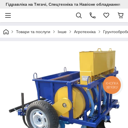
Гідравліка на Тягачі, Спецтехніка та Навісне обладнання
Товари та послуги
Інше
Агротехніка
Грунтообробн
КНОПКА
ЗВ'ЯЗКУ