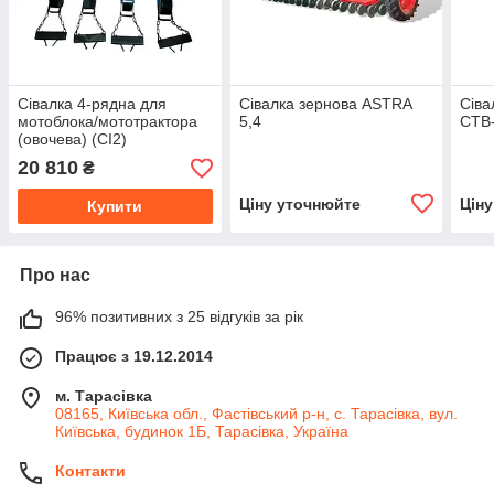
Сівалка 4-рядна для
Сівалка зернова ASTRA
Сіва
мотоблока/мототрактора
5,4
СТВ
(овочева) (СІ2)
20 810
₴
Ціну уточнюйте
Цін
Купити
Про нас
96% позитивних з 25 відгуків за рік
Працює з 19.12.2014
м. Тарасівка
08165, Київська обл., Фастівський р-н, с. Тарасівка, вул.
Київська, будинок 1Б, Тарасівка, Україна
Контакти