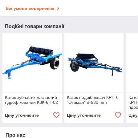
Всі умови повернення
Подібні товари компанії
Каток зубчасто-кільчастий
Каток подрібнювач КРП-6
Като
гідрофікований КЗК-6П-02
"Отаман" d-530 mm
КРП-
гідр
Ціну уточнюйте
Ціну уточнюйте
Цін
Про нас