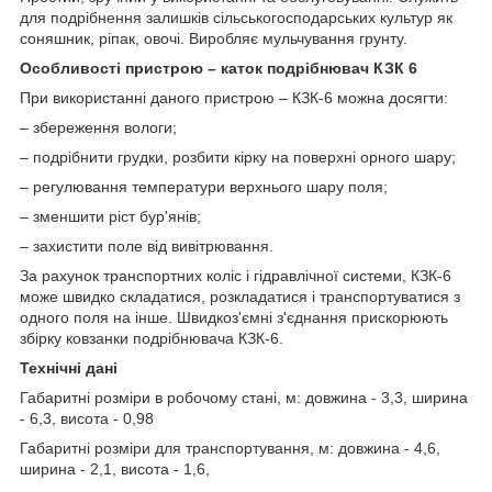
для подрібнення залишків сільськогосподарських культур як
соняшник, ріпак, овочі. Виробляє мульчування грунту.
Особливості пристрою – каток подрібнювач КЗК 6
При використанні даного пристрою – КЗК-6 можна досягти:
– збереження вологи;
– подрібнити грудки, розбити кірку на поверхні орного шару;
– регулювання температури верхнього шару поля;
– зменшити ріст бур'янів;
– захистити поле від вивітрювання.
За рахунок транспортних коліс і гідравлічної системи, КЗК-6
може швидко складатися, розкладатися і транспортуватися з
одного поля на інше. Швидкоз'ємні з'єднання прискорюють
збірку ковзанки подрібнювача КЗК-6.
Технічні дані
Габаритні розміри в робочому стані, м: довжина - 3,3, ширина
- 6,3, висота - 0,98
Габаритні розміри для транспортування, м: довжина - 4,6,
ширина - 2,1, висота - 1,6,