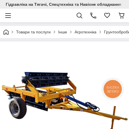
Гідравліка на Тягачі, Спецтехніка та Навісне обладнання
Товари та послуги
Інше
Агротехніка
Грунтообробн
КНОПКА
ЗВ'ЯЗКУ