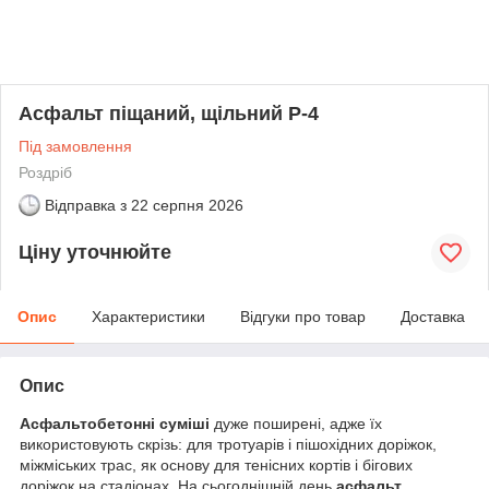
Асфальт піщаний, щільний Р-4
Під замовлення
Роздріб
Відправка з
22 серпня 2026
Ціну уточнюйте
Опис
Характеристики
Відгуки про товар
Доставка
Опис
Асфальтобетонні суміші
дуже поширені, адже їх
використовують скрізь: для тротуарів і пішохідних доріжок,
міжміських трас, як основу для тенісних кортів і бігових
доріжок на стадіонах. На сьогоднішній день
асфальт