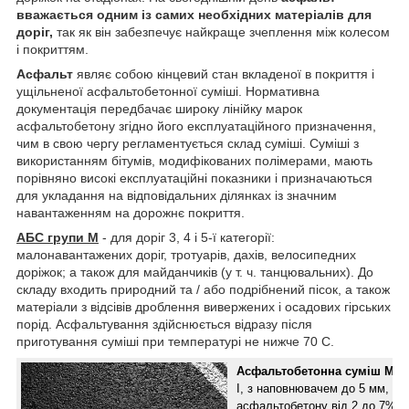
вважається одним із самих необхідних матеріалів для
доріг,
так як він забезпечує найкраще зчеплення між колесом
і покриттям.
Асфальт
являє собою кінцевий стан вкладеної в покриття і
ущільненої асфальтобетонної суміші. Нормативна
документація передбачає широку лінійку марок
асфальтобетону згідно його експлуатаційного призначення,
чим в свою чергу регламентується склад суміші. Суміші з
використанням бітумів, модифікованих полімерами, мають
порівняно високі експлуатаційні показники і призначаються
для укладання на відповідальних ділянках із значним
навантаженням на дорожнє покриття.
АБС групи М
- для доріг 3, 4 і 5-ї категорії:
малонавантажених доріг, тротуарів, дахів, велосипедних
доріжок; а також для майданчиків (у т. ч. танцювальних). До
складу входить природний та / або подрібнений пісок, а також
матеріали з відсівів дроблення вивержених і осадових гірських
порід. Асфальтування здійснюється відразу після
приготування суміші при температурі не нижче 70 С.
Асфальтобетонна суміш М-4
І, з наповнювачем до 5 мм, щі
асфальтобетону від 2 до 7% в