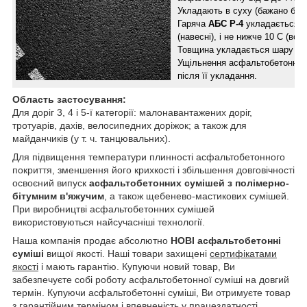
Укладають в суху (бажано безв
Гаряча
АБС Р-4
укладається п
(навесні), і не нижче 10 С (вос
Товщина укладається шару пов
Ущільнення асфальтобетонної 
після її укладання.
Область застосування:
Для доріг 3, 4 і 5-ї категорії: малонавантажених доріг,
тротуарів, дахів, велосипедних доріжок; а також для
майданчиків (у т. ч. танцювальних).
Для підвищення температури плинності асфальтобетонного
покриття, зменшення його крихкості і збільшення довговічності
освоєний випуск
асфальтобетонних сумішей з полімерно-
бітумним в'яжучим
, а також щебенево-мастикових сумішей.
При виробництві асфальтобетонних сумішей
використовуються найсучасніші технології.
Наша компанія продає абсолютно
НОВІ асфальтобетонні
суміші
вищої якості. Наші товари захищені
сертифікатами
якості
і мають гарантію. Купуючи новий товар, Ви
забезпечуєте собі роботу асфальтобетонної суміші на довгий
термін. Купуючи асфальтобетонні суміші, Ви отримуєте товар
з гарантійним терміном і впевненість у працездатності