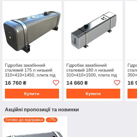
Гідробак закабінний
Гідробак закабінний
Гідр
сталевий 175 л низький
сталевий 180 л низький
стал
310×410×1450, плита під
310×410×1500, плита під
350×
розподільник збоку
розподільник збоку без
розп
16 760
14 660
16 
₴
₴
кріплень
Купити
Купити
Акційні пропозиції та новинки
Готово до відправки
–7%