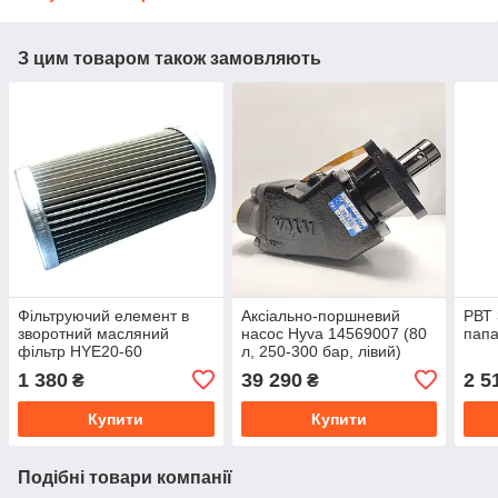
З цим товаром також замовляють
Фільтруючий елемент в
Аксіально-поршневий
РВТ 
зворотний масляний
насос Hyva 14569007 (80
папа
фільтр HYE20-60
л, 250-300 бар, лівий)
(довжина 13.5 см)
1 380
39 290
2 5
₴
₴
Купити
Купити
Подібні товари компанії