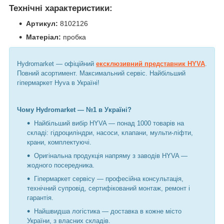
Технічні характеристики:
Артикул:
8102126
Матеріал:
пробка
Hydromarket — офіційний
ексклюзивний представник HYVA
.
Повний асортимент. Максимальний сервіс. Найбільший
гіпермаркет Hyva в Україні!
Чому Hydromarket — №1 в Україні?
Найбільший вибір HYVA — понад 1000 товарів на
складі: гідроциліндри, насоси, клапани, мульти-ліфти,
крани, комплектуючі.
Оригінальна продукція напряму з заводів HYVA —
жодного посередника.
Гіпермаркет сервісу — професійна консультація,
технічний супровід, сертифікований монтаж, ремонт і
гарантія.
Найшвидша логістика — доставка в кожне місто
України, з власних складів.