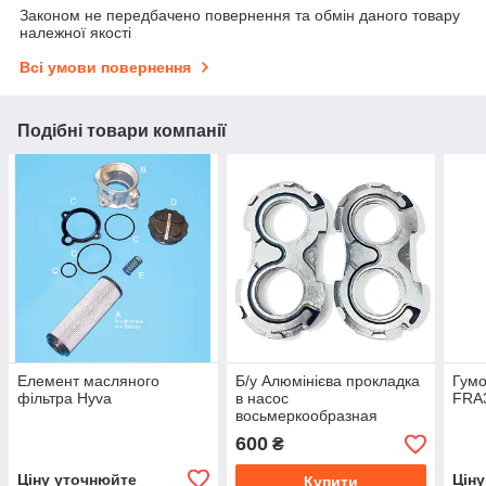
Законом не передбачено повернення та обмін даного товару
належної якості
Всі умови повернення
Подібні товари компанії
Елемент масляного
Б/у Алюмінієва прокладка
Гумо
фільтра Hyva
в насос
FRA3
восьмеркообразная
600
₴
Ціну уточнюйте
Цін
Купити