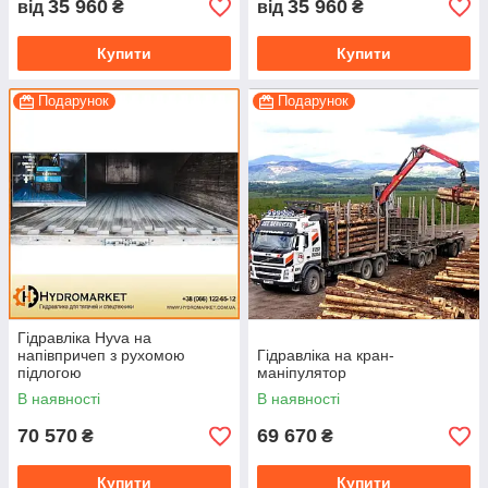
35 960
35 960
від
₴
від
₴
Купити
Купити
Подарунок
Подарунок
Гідравліка Hyva на
напівпричеп з рухомою
Гідравліка на кран-
підлогою
маніпулятор
В наявності
В наявності
70 570
69 670
₴
₴
Купити
Купити