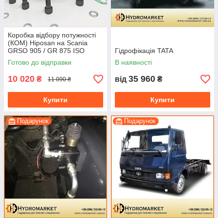
Коробка відбору потужності
(КОМ) Hiposan на Scania
GRSO 905 / GR 875 ISO
Гідрофікація TATA
(пневматична)
Готово до відправки
В наявності
10 020
35 960
₴
від
₴
11 090 ₴
Купити
Купити
Подарунок
Подарунок