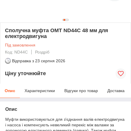
Сполучна муфта OMT ND44С 48 мм для
електродвигуна
Під замовлення
Код: ND44С
Роздріб
Відправка з
23 серпня 2026
Ціну уточнюйте
Опис
Характеристики
Відгуки про товар
Доставка
Опис
Муфти використовуються для з'єднання валів електродвигуна
і насоса і компенсують невеликий перекіс між валами за
допомогою еластичного елемента (павука). Також муфти