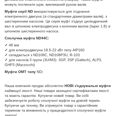
можуть поглинати шум, викликаний рухом валів.
Муфти серії ND
використовуються для з'єднання
електричного двигуна (зі стандартними діаметрами валів), з
шестеренним насосом. Ця серія муфт з'єднує циліндричний
вал зі шпонкою електродвигуна з конічним валом (taper 1:8) зі
шпонкою шестеренного насоса.
Сполучна муфта ND44С:
✓
48 мм
✓
для електродвигуна 18.5-22 кВт типу АІР160
✓
складається з ND108C, ND108P3U, R-103
✓
для насосів 3 групи (3U/M3): 3GP, 3SP (Galtech), ALP3,
GHP3 (Marzocchi)
Муфти ОМТ типу
ND
:
Наша компанія продає абсолютно
НОВІ з'єднувальні муфти
найвищої якості. Наші товари захищені сертифікатами якості
та мають гарантію. Купуючи новий товар, Ви собі
забезпечуєте роботу сполучної муфти на довгий термін.
Купуючи цю техніку, Ви отримуєте товар з гарантійним
терміном та впевненість у працездатності сполучної муфти
завтра!