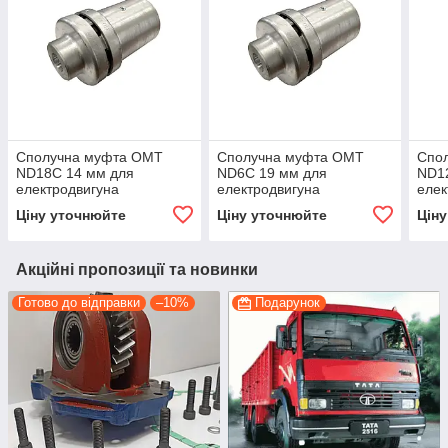
Сполучна муфта OMT
Сполучна муфта OMT
Спо
ND18C 14 мм для
ND6C 19 мм для
ND1
електродвигуна
електродвигуна
елек
Ціну уточнюйте
Ціну уточнюйте
Цін
Акційні пропозиції та новинки
Готово до відправки
–10%
Подарунок