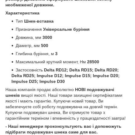
необмеженої довжини.
Характеристика
Тип
Шнек-вставка
Призначення
Універсальне буріння
Довжина, мм
3000
Діаметр, мм
500
Глибина буріння, м
3
Максимальний крутний момент, Нм
28500
Застосовність
Delta RD12; Delta RD15; Delta RD20;
Delta RD25; Impulse D12; Impulse D15; Impulse D20;
Impulse D25; Impulse D30
Наша компанія продає абсолютно
НОВІ подовжувачі
шнеків
вищої якості. Наші товари захищені сертифікатами
якості і мають гарантію. Купуючи новий товар, Ви
забезпечуєте собі роботу подовжувача на довгий термін.
Купуючи подовжувач шнека, Ви отримуєте товар з
гарантійним терміном і впевненість у працездатності завтра!
- Наші менеджери проконсультують вас і допоможуть
підібрати подовжувач шнека
саме для вас.