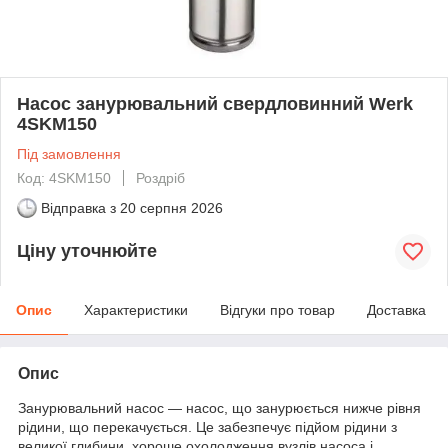
Насос занурювальний свердловинний Werk
4SKM150
Під замовлення
Код: 4SKM150
Роздріб
Відправка з
20 серпня 2026
Ціну уточнюйте
Опис
Характеристики
Відгуки про товар
Доставка
Опис
Занурювальний насос — насос, що занурюється нижче рівня
рідини, що перекачується. Це забезпечує підйом рідини з
великої глибини, хороше охолодження вузлів насоса і