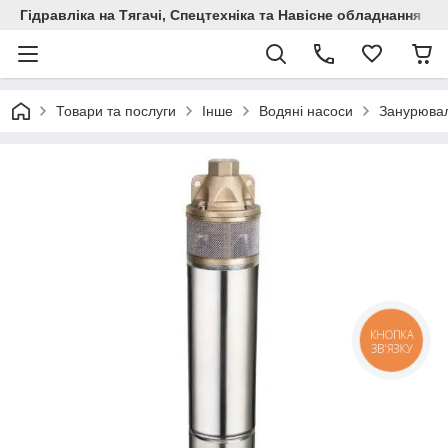
Гідравліка на Тягачі, Спецтехніка та Навісне обладнання
Товари та послуги
Інше
Водяні насоси
Занурювал
КНОПКА
ЗВ'ЯЗКУ