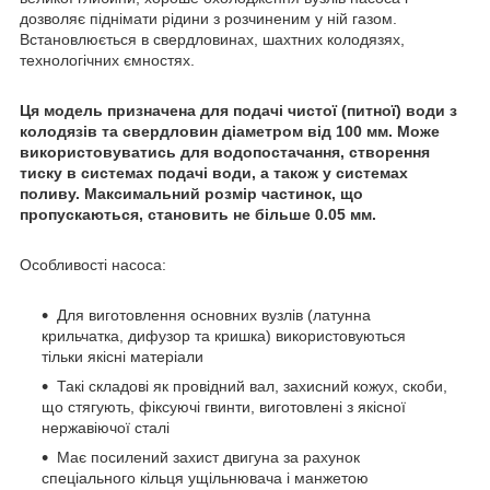
дозволяє піднімати рідини з розчиненим у ній газом.
Встановлюється в свердловинах, шахтних колодязях,
технологічних ємностях.
Ця модель призначена для подачі чистої (питної) води з
колодязів та свердловин діаметром від 100 мм. Може
використовуватись для водопостачання, створення
тиску в системах подачі води, а також у системах
поливу. Максимальний розмір частинок, що
пропускаються, становить не більше 0.05 мм.
Особливості насоса:
Для виготовлення основних вузлів (латунна
крильчатка, дифузор та кришка) використовуються
тільки якісні матеріали
Такі складові як провідний вал, захисний кожух, скоби,
що стягують, фіксуючі гвинти, виготовлені з якісної
нержавіючої сталі
Має посилений захист двигуна за рахунок
спеціального кільця ущільнювача і манжетою