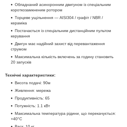
Обладнаний асинхронним двигуном із спеціальним
короткозамкненим ротором
Торцеве ущільнення — AISI304 / графіт / NBR /
кераміка
Постачається із спеціальним дистанційним пультом
керування
Двигун має надійний захист від перевантаження
струмом
Максимальна кількість включень за годину становить
20 запусків
Технічні характеристики:
Висота подачі: 90м
Живлення: мережа
Продуктивність: 65
Потужність: 1.1 кВт
Максимальна температура рідини, що перекачується:
+40°С
Вага: 10 кг