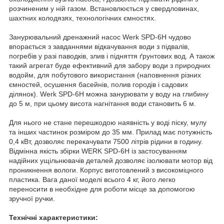
розчиненим у ній газом. Встановлюється у свердловинах,
шахтних колодязях, технологічних ємностях.
Занурювальний дренажний насос Werk SPD-6H чудово
впорається з завданнями відкачування води з підвалів,
погребів у разі паводків, злив і підняття ґрунтових вод. А також
такий агрегат буде ефективний для забору води з природних
водойм, для побутового використання (наповнення різних
ємностей, осушення басейнів, полив городів і садових
ділянок). Werk SPD-6H можна занурювати у воду на глибину
до 5 м, при цьому висота нагнітання води становить 6 м.
Для нього не стане перешкодою наявність у воді піску, мулу
та інших частинок розміром до 35 мм. Прилад має потужність
0,4 кВт, дозволяє перекачувати 7500 літрів рідини в годину.
Відмінна якість збірки WERK SPD-6H із застосуванням
надійних ущільнювачів деталей дозволяє ізолювати мотор від
проникнення вологи. Корпус виготовлений з високоміцного
пластика. Вага даної моделі всього 4 кг, його легко
переносити в необхідне для роботи місце за допомогою
зручної ручки.
Технічні характеристики: