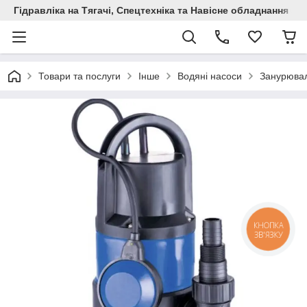
Гідравліка на Тягачі, Спецтехніка та Навісне обладнання
Товари та послуги
Інше
Водяні насоси
Занурювал
КНОПКА
ЗВ'ЯЗКУ