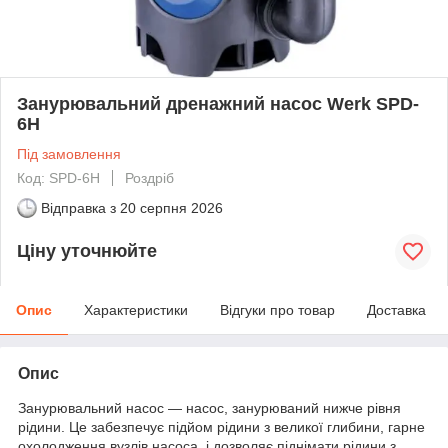
Занурювальний дренажний насос Werk SPD-
6H
Під замовлення
Код: SPD-6H
Роздріб
Відправка з
20 серпня 2026
Ціну уточнюйте
Опис
Характеристики
Відгуки про товар
Доставка
Опис
Занурювальний насос — насос, занурюваний нижче рівня
рідини. Це забезпечує підйом рідини з великої глибини, гарне
охолодження вузлів насоса, і дозволяє піднімати рідини з