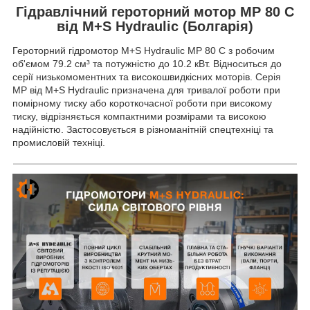
Гідравлічний героторний мотор MP 80 C
від M+S Hydraulic (Болгарія)
Героторний гідромотор M+S Hydraulic MP 80 C з робочим
об'ємом 79.2 см³ та потужністю до 10.2 кВт. Відноситься до
серії низькомоментних та високошвидкісних моторів. Серія
MP від M+S Hydraulic призначена для тривалої роботи при
помірному тиску або короткочасної роботи при високому
тиску, відрізняється компактними розмірами та високою
надійністю. Застосовується в різноманітній спецтехніці та
промисловій техніці.