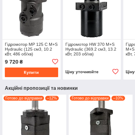
Гідромотор MP 125 C M+S
Гідромотор HW 370 M+S
Гідр
Hydraulic (125 см3, 10.2
Hydraulic (369.2 см3, 13.2
M+S 
кВт, 486 об/хв)
кВт, 203 об/хв)
кВт,
9 720
₴
Ціну уточнюйте
Цін
Купити
Акційні пропозиції та новинки
Готово до відправки
–12%
Готово до відправки
–10%