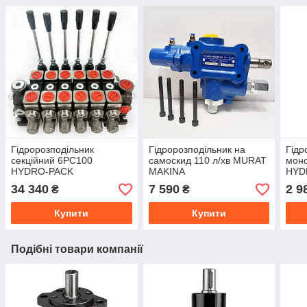
Гідророзподільник
Гідророзподільник на
Гідр
секційний 6PC100
самоскид 110 л/хв MURAT
мон
HYDRO-PACK
MAKINA
HYD
34 340
7 590
2 9
₴
₴
Купити
Купити
Подібні товари компанії