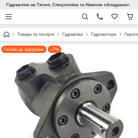
Гідравліка на Тягачі, Спецтехніка та Навісне обладнання
Товари та послуги
Гідравліка
Гідромотори
Герото
Готово до відправки
–7%