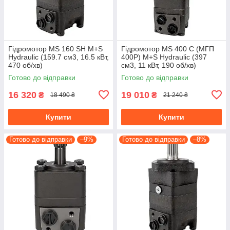
Гідромотор MS 160 SH M+S
Гідромотор МS 400 С (МГП
Hydraulic (159.7 см3, 16.5 кВт,
400Р) M+S Hydraulic (397
470 об/хв)
см3, 11 кВт, 190 об/хв)
Готово до відправки
Готово до відправки
16 320
19 010
₴
₴
18 490 ₴
21 240 ₴
Купити
Купити
Готово до відправки
–9%
Готово до відправки
–8%