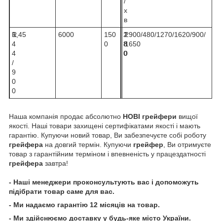
/
х
в
R
1,45
6000
150
2
1
2900/480/1270/1620/900/
4
0
8
8
1650
4
0
0
/
9
0
0
Наша компанія продає абсолютно
НОВІ грейфери
вищої
якості. Наші товари захищені сертифікатами якості і мають
гарантію. Купуючи новий товар, Ви забезпечуєте собі роботу
грейфера
на довгий термін. Купуючи
грейфер
, Ви отримуєте
товар з гарантійним терміном і впевненість у працездатності
грейфера
завтра!
- Наші менеджери проконсультують вас і допоможуть
підібрати товар саме для вас.
- Ми надаємо гарантію 12 місяців на товар.
- Ми здійснюємо доставку у будь-яке місто України.