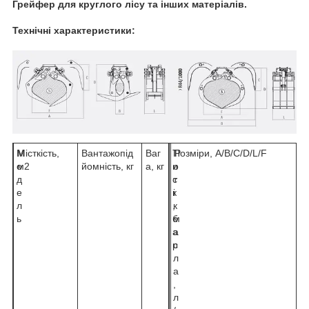
Грейфер для круглого лісу та інших матеріалів.
Технічні характеристики:
М
Місткість,
Вантажопід
Ваг
Т
П
Розміри, A/B/C/D/L/F
о
м2
йомність, кг
а, кг
и
о
д
с
т
е
к
і
л
,
к
ь
б
м
а
а
р
с
л
а
,
л