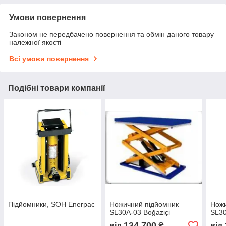
Умови повернення
Законом не передбачено повернення та обмін даного товару
належної якості
Всі умови повернення
Подібні товари компанії
Підйомники, SOH Enerpac
Ножичний підйомник
Ножи
SL30A-03 Boğaziçi
SL30
134 700
від
₴
від