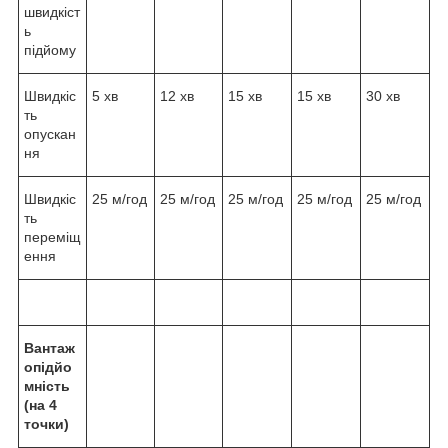
швидкіст
ь
підйому
Швидкіс
5 хв
12 хв
15 хв
15 хв
30 хв
ть
опускан
ня
Швидкіс
25 м/год
25 м/год
25 м/год
25 м/год
25 м/год
ть
переміщ
ення
Вантаж
опідйо
мність
(на 4
точки)