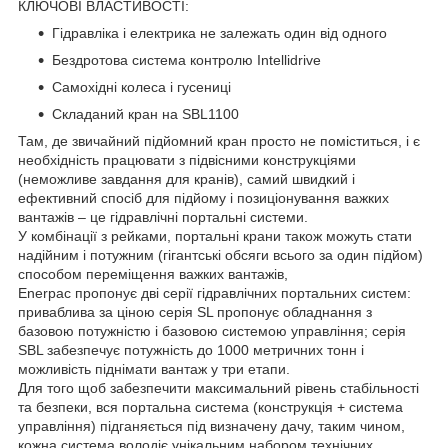
КЛЮЧОВІ ВЛАСТИВОСТІ
:
Гідравліка і електрика не залежать один від одного
Бездротова система контролю Intellidrive
Самохідні колеса і гусениці
Складаний кран на SBL1100
Там, де звичайний підйомний кран просто не поміститься, і є
необхідність працювати з підвісними конструкціями
(неможливе завдання для кранів), самий швидкий і
ефективний спосіб для підйому і позиціонування важких
вантажів – це гідравлічні портальні системи.
У комбінації з рейками, портальні крани також можуть стати
надійним і потужним (гігантські обсяги всього за один підйом)
способом переміщення важких вантажів,
Enerpac пропонує дві серії гідравлічних портальних систем:
приваблива за ціною серія SL пропонує обладнання з
базовою потужністю і базовою системою управління; серія
SBL забезпечує потужність до 1000 метричних тонн і
можливість піднімати вантаж у три етапи.
Для того щоб забезпечити максимальний рівень стабільності
та безпеки, вся портальна система (конструкція + система
управління) підганяється під визначену дачу, таким чином,
кожна система володіє унікальним набором технічних