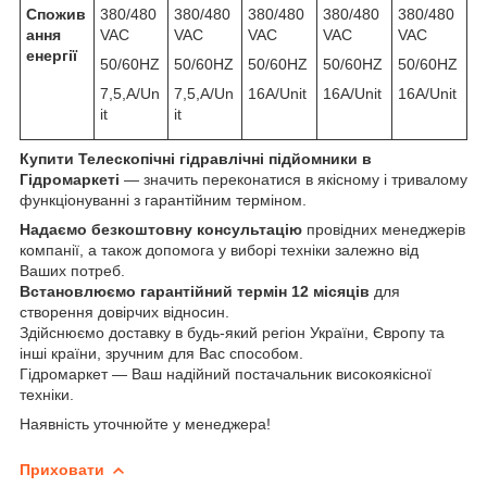
Спожив
380/480
380/480
380/480
380/480
380/480
ання
VAC
VAC
VAC
VAC
VAC
енергії
50/60HZ
50/60HZ
50/60HZ
50/60HZ
50/60HZ
7,5,A/Un
7,5,A/Un
16A/Unit
16A/Unit
16A/Unit
it
it
Купити Телескопічні гідравлічні підйомники в
Гідромаркеті
— значить переконатися в якісному і тривалому
функціонуванні з гарантійним терміном.
Надаємо
безкоштовну консультацію
провідних менеджерів
компанії, а також допомога у виборі техніки залежно від
Ваших потреб.
Встановлюємо гарантійний термін
12 місяців
для
створення довірчих відносин.
Здійснюємо доставку в будь-який регіон України, Європу та
інші країни, зручним для Вас способом.
Гідромаркет — Ваш надійний постачальник високоякісної
техніки.
Наявність уточнюйте у менеджера!
Приховати