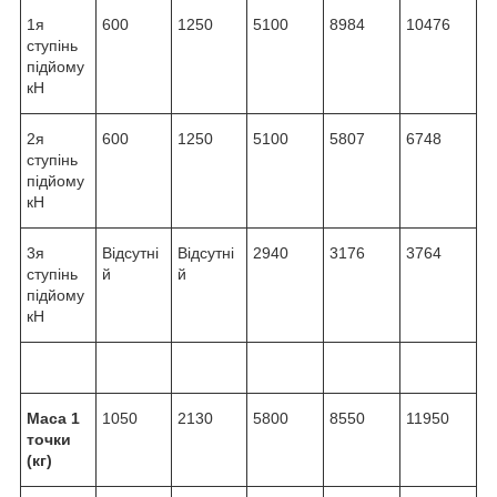
1я
600
1250
5100
8984
10476
ступінь
підйому
кН
2я
600
1250
5100
5807
6748
ступінь
підйому
кН
3я
Відсутні
Відсутні
2940
3176
3764
ступінь
й
й
підйому
кН
Маса 1
1050
2130
5800
8550
11950
точки
(кг)