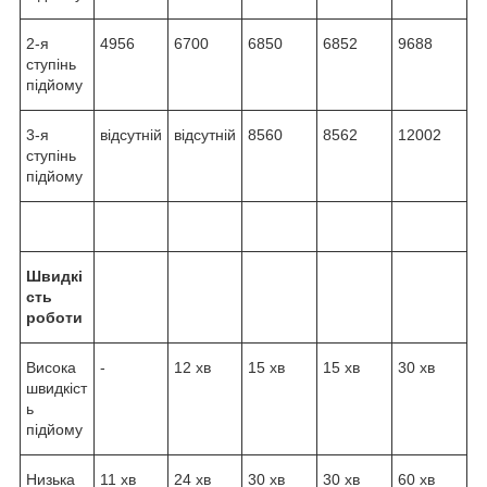
2-я
4956
6700
6850
6852
9688
ступінь
підйому
3-я
відсутній
відсутній
8560
8562
12002
ступінь
підйому
Швидкі
сть
роботи
Висока
-
12 хв
15 хв
15 хв
30 хв
швидкіст
ь
підйому
Низька
11 хв
24 хв
30 хв
30 хв
60 хв