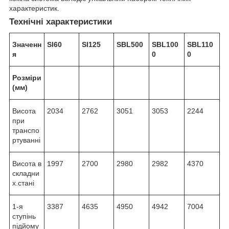
характеристик.
Технічні характеристики
Значенн
Sl60
Sl125
SBL500
SBL100
SBL110
я
0
0
Розміри
(мм)
Висота
2034
2762
3051
3053
2244
при
транспо
ртуванні
Висота в
1997
2700
2980
2982
4370
складни
х.стані
1-я
3387
4635
4950
4942
7004
ступінь
підйому