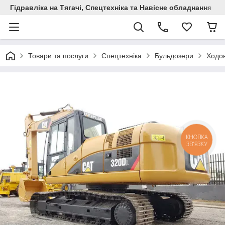
Гідравліка на Тягачі, Спецтехніка та Навісне обладнання
Товари та послуги
Спецтехніка
Бульдозери
Ходов
КНОПКА
ЗВ'ЯЗКУ