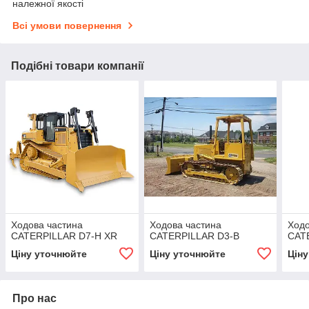
належної якості
Всі умови повернення
Подібні товари компанії
Ходова частина
Ходова частина
Ходо
CATERPILLAR D7-H XR
CATERPILLAR D3-B
CAT
Ціну уточнюйте
Ціну уточнюйте
Цін
Про нас