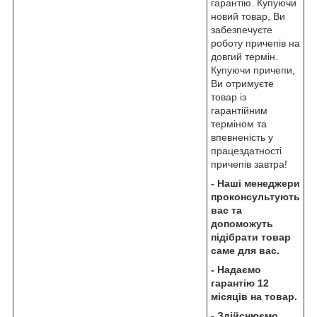
гарантію. Купуючи
новий товар, Ви
забезпечуєте
роботу причепів на
довгий термін.
Купуючи причепи,
Ви отримуєте
товар із
гарантійним
терміном та
впевненість у
працездатності
причепів завтра!
- Наші менеджери
проконсультують
вас та
допоможуть
підібрати товар
саме для вас.
- Надаємо
гарантію 12
місяців на товар.
- Здійснюємо