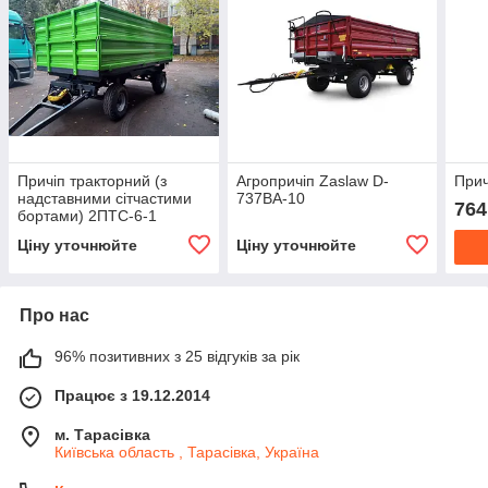
Причіп тракторний (з
Агропричіп Zaslaw D-
Прич
надставними сітчастими
737BA-10
764
бортами) 2ПТС-6-1
Ціну уточнюйте
Ціну уточнюйте
Про нас
96% позитивних з 25 відгуків за рік
Працює з 19.12.2014
м. Тарасівка
Київська область , Тарасівка, Україна