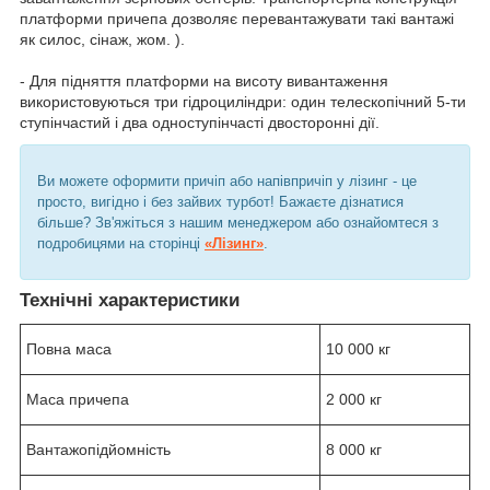
платформи причепа дозволяє перевантажувати такі вантажі
як силос, сінаж, жом. ).
- Для підняття платформи на висоту вивантаження
використовуються три гідроциліндри: один телескопічний 5-ти
ступінчастий і два одноступінчасті двосторонні дії.
Ви можете оформити причіп або напівпричіп у лізинг - це
просто, вигідно і без зайвих турбот! Бажаєте дізнатися
більше? Зв'яжіться з нашим менеджером або ознайомтеся з
подробицями на сторінці
«Лізинг»
.
Технічні характеристики
Повна маса
10 000 кг
Маса причепа
2 000 кг
Вантажопідйомність
8 000 кг