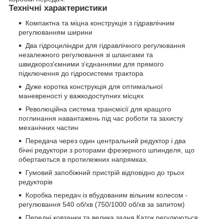
Технічні характеристики
Компактна та міцна конструкція з гідравлічним
регулюванням ширини
Два гідроциліндри для гідравлічного регулювання
незалежного регулювання зі шлангами та
швидкороз'ємними з'єднаннями для прямого
підключення до гідросистеми трактора
Дуже коротка конструкція для оптимальної
маневреності у важкодоступних місцях
Революційна система трансмісії для кращого
поглинання навантажень під час роботи та захисту
механічних частин
Передача через один центральний редуктор і два
бічні редуктори з роторами фрезерного шпинделя, що
обертаються в протилежних напрямках.
Гумовий запобіжний пристрій відповідно до трьох
редукторів
Коробка передач із вбудованим вільним колесом -
регулювання 540 об/хв (750/1000 об/хв за запитом)
Передні ковзанки та велика задня Каток регулюються