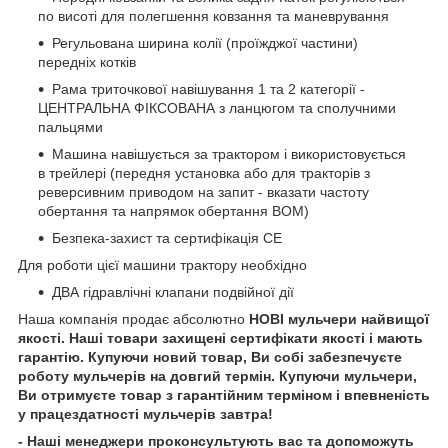
по висоті для полегшення ковзання та маневрування
Регульована ширина колії (проїжджої частини)
передніх котків
Рама триточкової навішування 1 та 2 категорії -
ЦЕНТРАЛЬНА ФІКСОВАНА з ланцюгом та сполучними
пальцями
Машина навішується за трактором і використовується
в трейлері (передня установка або для тракторів з
реверсивним приводом на запит - вказати частоту
обертання та напрямок обертання ВОМ)
Безпека-захист та сертифікація CE
Для роботи цієї машини трактору необхідно
ДВА гідравлічні клапани подвійної дії
Наша компанія продає абсолютно
НОВІ мульчери найвищої
якості. Наші товари захищені
сертифікати якості
і мають
гарантію. Купуючи новий товар, Ви собі забезпечуєте
роботу мульчерів на довгий термін. Купуючи мульчери,
Ви отримуєте товар з гарантійним терміном і впевненість
у працездатності мульчерів завтра!
- Наші менеджери проконсультують вас та допоможуть