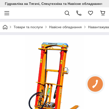
Гідравліка на Тягачі, Спецтехніка та Навісне обладнання
Товари та послуги
Навісне обладнання
Навантажувач