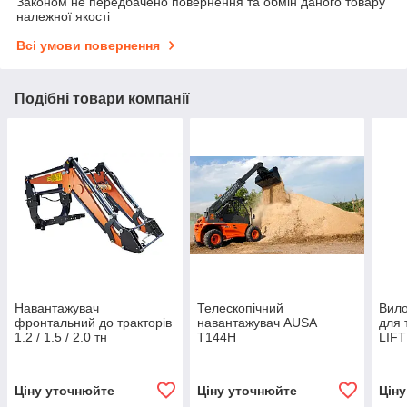
Законом не передбачено повернення та обмін даного товару
належної якості
Всі умови повернення
Подібні товари компанії
Навантажувач
Телескопічний
Вило
фронтальний до тракторів
навантажувач AUSA
для 
1.2 / 1.5 / 2.0 тн
T144H
LIFT
Ціну уточнюйте
Ціну уточнюйте
Цін