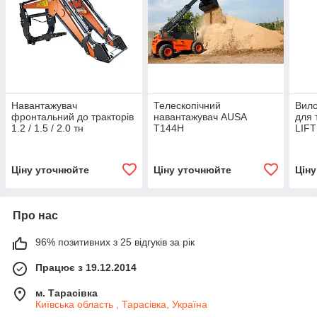
Навантажувач
Телескопічний
Вило
фронтальний до тракторів
навантажувач AUSA
для 
1.2 / 1.5 / 2.0 тн
T144H
LIFT
Ціну уточнюйте
Ціну уточнюйте
Цін
Про нас
96% позитивних з 25 відгуків за рік
Працює з 19.12.2014
м. Тарасівка
Київська область , Тарасівка, Україна