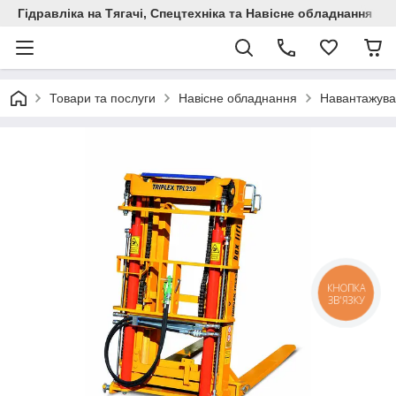
Гідравліка на Тягачі, Спецтехніка та Навісне обладнання
Товари та послуги
Навісне обладнання
Навантажувач
КНОПКА
ЗВ'ЯЗКУ