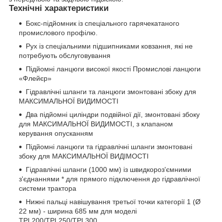
Технічні характеристики
Бокс-підйомник із спеціального гарячекатаного
промислового профілю.
Рух із спеціальними підшипниками ковзання, які не
потребують обслуговування
Підйомні ланцюги високої якості Промислові ланцюги
«Флейєр»
Гідравлічні шланги та ланцюги змонтовані збоку для
МАКСИМАЛЬНОЇ ВИДИМОСТІ
Два підйомні циліндри подвійної дії, змонтовані збоку
для МАКСИМАЛЬНОЇ ВИДИМОСТІ, з клапаном
керування опусканням
Підйомні ланцюги та гідравлічні шланги змонтовані
збоку для МАКСИМАЛЬНОЇ ВИДІМОСТІ
Гідравлічні шланги (1000 мм) із швидкороз'ємними
з'єднаннями * для прямого підключення до гідравлічної
системи трактора
Нижні пальці навішування третьої точки категорії 1 (Ø
22 мм) - ширина 685 мм для моделі
TPL200/TPL250/TPL300