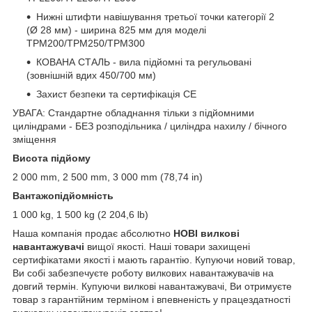
Нижні штифти навішування третьої точки категорії 2
(Ø 28 мм) - ширина 825 мм для моделі
TPM200/TPM250/TPM300
КОВАНА СТАЛЬ - вила підйомні та регульовані
(зовнішній вдих 450/700 мм)
Захист безпеки та сертифікація CE
УВАГА: Стандартне обладнання тільки з підйомними
циліндрами - БЕЗ розподільника / циліндра нахилу / бічного
зміщення
Висота підйому
2 000 mm, 2 500 mm, 3 000 mm (78,74 in)
Вантажопідйомність
1 000 kg, 1 500 kg (2 204,6 lb)
Наша компанія продає абсолютно
НОВІ вилкові
навантажувачі
вищої якості. Наші товари захищені
сертифікатами якості і мають гарантію. Купуючи новий товар,
Ви собі забезпечуєте роботу вилкових навантажувачів на
довгий термін. Купуючи вилкові навантажувачі, Ви отримуєте
товар з гарантійним терміном і впевненість у працездатності