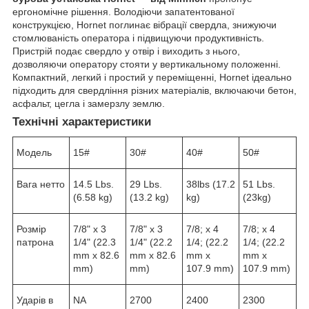
ергономічне рішення. Володіючи запатентованої
конструкцією, Hornet поглинає вібрації свердла, знижуючи
стомлюваність оператора і підвищуючи продуктивність.
Пристрій подає свердло у отвір і виходить з нього,
дозволяючи оператору стояти у вертикальному положенні.
Компактний, легкий і простий у переміщенні, Hornet ідеально
підходить для свердління різних матеріалів, включаючи бетон,
асфальт, цегла і замерзлу землю.
Технічні характеристики
Модель
15#
30#
40#
50#
Вага нетто
14.5 Lbs.
29 Lbs.
38lbs (17.2
51 Lbs.
(6.58 kg)
(13.2 kg)
kg)
(23kg)
Розмір
7/8" x 3
7/8" x 3
7/8; x 4
7/8; x 4
патрона
1/4" (22.3
1/4" (22.2
1/4; (22.2
1/4; (22.2
mm x 82.6
mm x 82.6
mm x
mm x
mm)
mm)
107.9 mm)
107.9 mm)
Ударів в
NA
2700
2400
2300