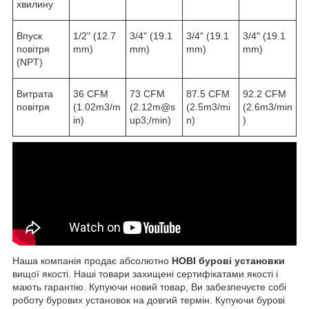
хвилину
Впуск
1/2" (12.7
3/4" (19.1
3/4" (19.1
3/4" (19.1
повітря
mm)
mm)
mm)
mm)
(NPT)
Витрата
36 CFM
73 CFM
87.5 CFM
92.2 CFM
повітря
(1.02m3/m
(2.12m@s
(2.5m3/mi
(2.6m3/min
in)
up3;/min)
n)
)
Наша компанія продає абсолютно
НОВІ бурові установки
вищої якості. Наші товари захищені сертифікатами якості і
мають гарантію. Купуючи новий товар, Ви забезпечуєте собі
роботу бурових установок на довгий термін. Купуючи бурові