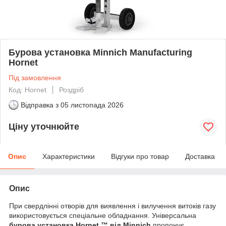
Бурова установка Minnich Manufacturing
Hornet
Під замовлення
Код: Hornet
Роздріб
Відправка з
05 листопада 2026
Ціну уточнюйте
Опис
Характеристики
Відгуки про товар
Доставка
Опис
При свердлінні отворів для виявлення і вилучення витоків газу
використовується спеціальне обладнання. Універсальна
бурова установка Hornet ™ від Minnich
пропонує