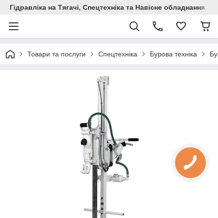
Гідравліка на Тягачі, Спецтехніка та Навісне обладнання
Товари та послуги
Спецтехніка
Бурова техніка
Бу