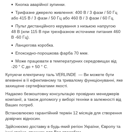
Кнопка аварійної зупинки.
Трифазне джерело живлення: 400 В / 3 фази / 50 Гц
або 415 В / 3 фази / 50 Гц або 460 В / 3 фази / 60 Гц.
Пульт дистанційного керування з низькою напругою
48 В (или 115 В при трехфазном источнике питания 460
В -60 Гц).
Ланцюгова коробка.
Епоксидно-порошкова фарба 70 мкм.
Може працювати в температурних середовищах від
-20 ° C до + 50 ° C.
Купуючи електричну таль VERLINDE — Ви можете бути
впевнені в її ефективному та тривалому функціонуванні, яке
захищене сертифікатами якості.
Надаємо безкоштовну консультацію провідних менеджерів
компанії, а також допомогу у виборі техніки в залежності від
Ваших потреб.
Встановлюємо гарантійний термін 12 місяців для створення
довірчих відносин.
Здійснюємо доставку в будь-який регіон України, Європу та
інші країни, зручним для Вас способом.