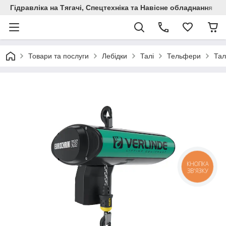
Гідравліка на Тягачі, Спецтехніка та Навісне обладнання
Товари та послуги
Лебідки
Талі
Тельфери
Тал
КНОПКА
ЗВ'ЯЗКУ