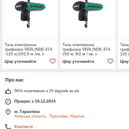
Таль електрична
Таль електрична
Таль
трифазна VERLINDE 474
трифазна VERLINDE 474-
триф
-125 кг,10/2,5 м /хв, з
250 кг, 8/2 м / хв, з
125 к
монорельсової візком з
монорельсової візком, з
моно
Ціну уточнюйте
Ціну уточнюйте
Цін
ручним управлінням
ручним управлінням
ручн
Про нас
96% позитивних з 25 відгуків за рік
Працює з 19.12.2014
м. Тарасівка
Київська область , Тарасівка, Україна
Контакти