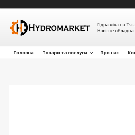
Гідравліка на Тяг
Навісне обладна
Головна
Товари та послуги
Про нас
Ко