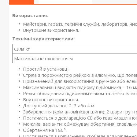
Використання:
Майстерні, гаражі, технічні служби, лабораторії, ч
Внутрішнє використання.
Технічні характеристики:
Сила кг
Максимальне охоплення м
Простий в установці.
Стріла з порожнистою рейкою з алюмінію, що поле
Призначений для використання з ручною або елек
Максимальна швидкість підйому підйомника = 16 м/
Рельс обладнаний підйомним візком та лінією еле
Внутрішнє використання.
Доступний діапазон 2, 3 або 4 м
Забарвлення (крім алюмінієвої шини): 2 шари грунт
Постачається з декларацією CE або квазі-машинною
Можливі варіанти: обмежувачі обертання, сповільн
Обертання на 180°.
Постачається з кріпильними скобами для кріплення