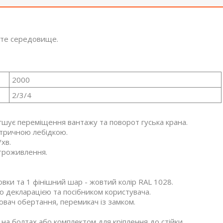
исте середовище.
2000
2/3/4
гшує переміщення вантажу та поворот гуська крана.
тричною лебідкою.
хв.
ктроживлення.
овки та 1 фінішний шар - жовтий колір RAL 1028.
 декларацією та посібником користувача.
ювач обертання, перемикач із замком.
 на болтах або комплектом для кріплення до стійки