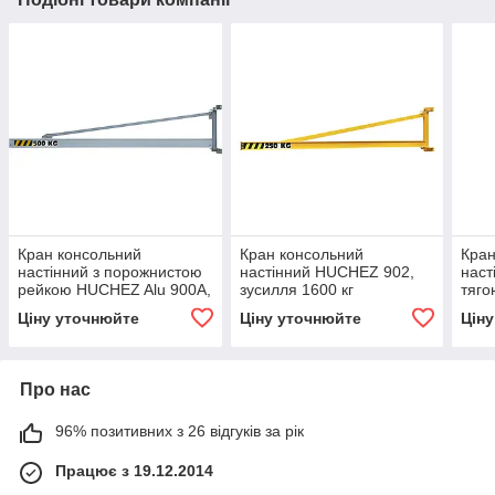
Кран консольний
Кран консольний
Кран
настінний з порожнистою
настінний HUCHEZ 902,
наст
рейкою HUCHEZ Alu 900A,
зусилля 1600 кг
тяг
зусилля 80 кг
зуси
Ціну уточнюйте
Ціну уточнюйте
Цін
Про нас
96% позитивних з 26 відгуків за рік
Працює з 19.12.2014