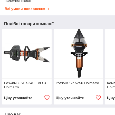
належної якості
Всі умови повернення
Подібні товари компанії
Розжим GSP 5240 EVO 3
Розжим SP 5250 Holmatro
Комп
Holmatro
Holm
Ціну уточнюйте
Ціну уточнюйте
Цін
Про нас