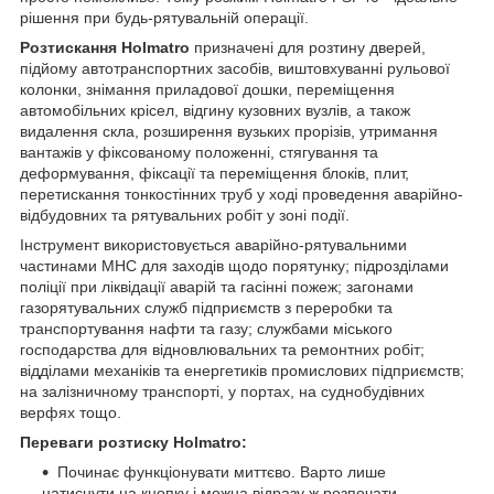
рішення при будь-рятувальній операції.
Розтискання Holmatro
призначені для розтину дверей,
підйому автотранспортних засобів, виштовхуванні рульової
колонки, знімання приладової дошки, переміщення
автомобільних крісел, відгину кузовних вузлів, а також
видалення скла, розширення вузьких прорізів, утримання
вантажів у фіксованому положенні, стягування та
деформування, фіксації та переміщення блоків, плит,
перетискання тонкостінних труб у ході проведення аварійно-
відбудовних та рятувальних робіт у зоні події.
Інструмент використовується аварійно-рятувальними
частинами МНС для заходів щодо порятунку; підрозділами
поліції при ліквідації аварій та гасінні пожеж; загонами
газорятувальних служб підприємств з переробки та
транспортування нафти та газу; службами міського
господарства для відновлювальних та ремонтних робіт;
відділами механіків та енергетиків промислових підприємств;
на залізничному транспорті, у портах, на суднобудівних
верфях тощо.
Переваги розтиску Holmatro:
Починає функціонувати миттєво. Варто лише
натиснути на кнопку і можна відразу ж розпочати