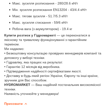
Макс. зусилля розтискання - 280/28.6 кН/т
Мін. зусилля розтискання EN13204 - 43/4.4 кН/т
Макс. тягове зусилля - 51.7/5.3 кН/т
Макс. зусилля стискання - 59/6 кН/т
Робоча вага (з акумулятором) - 19.4 кг
Купити розтиск у Гідромаркеті
— це переконатися в
якісному та тривалому функціонуванні з гарантійним
терміном.
Ми надаємо:
• Безкоштовну консультацію провідних менеджерів компанії та
допомогу у виборі техніки.
• Гідравліку, яка працює на результат.
• Гарантію 12 місяців від виробника.
• Підтвердження надійності сертифікатами якості.
• Доставку в будь-який регіон України, Європу та інші країни,
зручним для Вас способом.
HYDROMARKET
— Ваш надійний постачальник високоякісної
техніки.
Наявність уточнюйте у менеджера!
Приховати