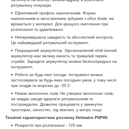
рятувальну операцію.
Ефективний профіль наконечників. Форма
наконечників із загостреними зубцями з обох боків, які
врізаються у матеріал. Для кращого зчеплення при
розтисканні та здавлюванні.
Неперевершена швидкість та абсолютний контроль.
Це найшвидший рятувальний інструмент.
Покращений акумулятор. Удосконалений літій-іонний
акумулятор має велику ємність та тривалий термін
служби. Зарядити акумулятор можна безпосередньо на
інструменті.
Робота за будь-якої погоди. Інструмент можна
застосовувати за будь-яких погодних умов, у тому числі
при опадів та морозах до -20 C.
Немає вихлопних газів. Не утворює вихлопних газів,
не завдає шкоди здоров'ю рятувальників та
постраждалих. Дозволяє працювати у замкнутих
просторах, ємностях, під землею, у метро тощо
Технічні характеристики розтиску Holmatro PSP40:
Розкриття при розтисканні - 725 мм