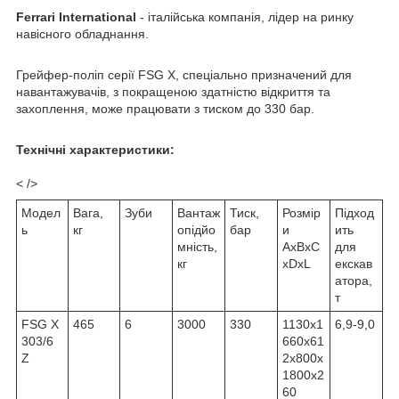
Ferrari International
- італійська компанія, лідер на ринку
навісного обладнання.
Грейфер-поліп серії FSG X, спеціально призначений для
навантажувачів, з покращеною здатністю відкриття та
захоплення, може працювати з тиском до 330 бар.
Технічні характеристики:
< />
Модел
Вага,
Зуби
Вантаж
Тиск,
Розмір
Підход
ь
кг
опідйо
бар
и
ить
мність,
AxBxC
для
кг
xDxL
екскав
атора,
т
FSG X
465
6
3000
330
1130х1
6,9-9,0
303/6
660x61
Z
2x800х
1800х2
60