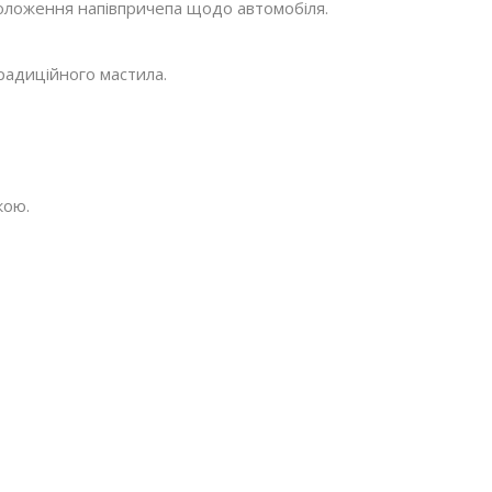
положення напівпричепа щодо автомобіля.
радиційного мастила.
кою.