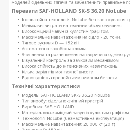
моделей сідельних тягачів та забезпечити правильне 
Переваги SAF-HOLLAND SK-S 36.20 NoLube
Інноваційна технологія NoLube без застосування т
Мінімальні витрати на технічне обслуговування.
Високоміцний чавун із кулястим графітом.
Максимальне навантаження на сідло - 20 тонн.
Тягове зусилля D — 152 кН.
Автоматична запобіжна клямка.
Зчеплення та розчеплення напівпричепа однією ру
Візуальний контроль за замковим механізмом.
Висока стійкість до інтенсивних навантажень.
Кілька варіантів монтажної висоти.
Відповідність європейським вимогам безпеки.
Технічні характеристики
Модель: SAF-HOLLAND SK-S 36.20 NoLube
Тип виробу: сідельно-зчіпний пристрій
Виробник: SAF-HOLLAND
Матеріал: високоміцний чавун із кулястим графітом
Технологія: NoLube (безмастильна експлуатація)
Максимальне навантаження: 20 000 кг (20 т)
Значення D: 152 кН