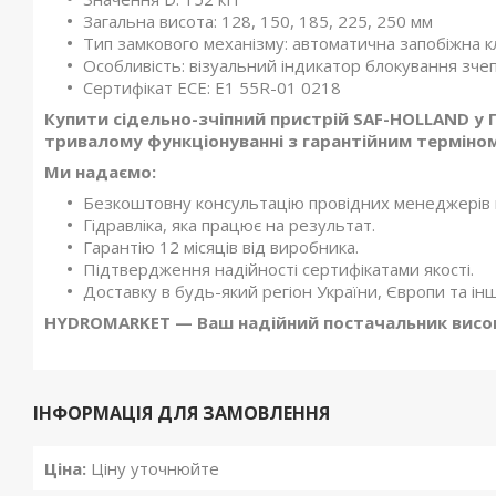
Загальна висота: 128, 150, 185, 225, 250 мм
Тип замкового механізму: автоматична запобіжна к
Особливість: візуальний індикатор блокування зче
Сертифікат ECE: E1 55R-01 0218
Купити сідельно-зчіпний пристрій SAF-HOLLAND у 
тривалому функціонуванні з гарантійним терміном
Ми надаємо:
Безкоштовну консультацію провідних менеджерів ко
Гідравліка, яка працює на результат.
Гарантію 12 місяців від виробника.
Підтвердження надійності сертифікатами якості.
Доставку в будь-який регіон України, Європи та ін
HYDROMARKET — Ваш надійний постачальник високо
ІНФОРМАЦІЯ ДЛЯ ЗАМОВЛЕННЯ
Ціна:
Ціну уточнюйте