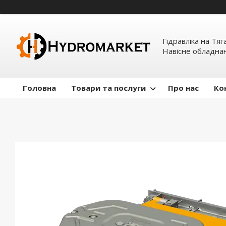
Гідравліка на Тяг
Навісне обладна
Головна
Товари та послуги
Про нас
Ко