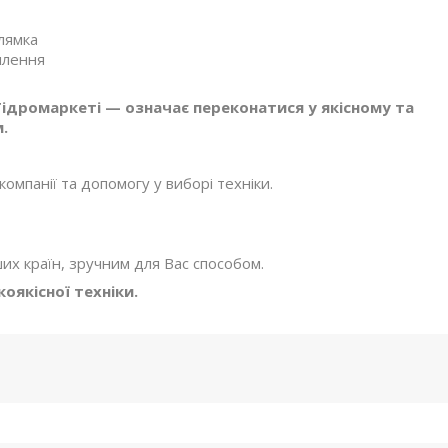
лямка
плення
Гідромаркеті — означає переконатися у якісному та
.
мпанії та допомогу у виборі техніки.
ших країн, зручним для Вас способом.
якісної техніки.