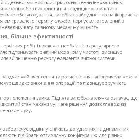
й сідельно-зчіпний пристрій, оснащений інноваційною
ий механізм без використання традиційного мастила
ехнічне обслуговування, запобігає забрудненню напівпричепа
тягом тривалого терміну служби. Корпус виготовлений з
 невелику вагу та високу механічну міцність.
ня, більше ефективності
сервісних робіт і виключає необхідність регулярного
яє підтримувати зчіпний механізм у чистоті, зменшує
ияє збільшенню ресурсу елементів зчіпної системи.
завдяки якій зчеплення та розчеплення напівпричепа можна
печує швидке виконання операцій та підвищує зручність
тор положення замка. Піднята запобіжна клямка означає, що
ідкритий стан механізму. Таке рішення дозволяє водієві
початком руху.
 забезпечує відмінну стійкість до ударних та динамічних
воляють підібрати оптимальну конфігурацію для різних