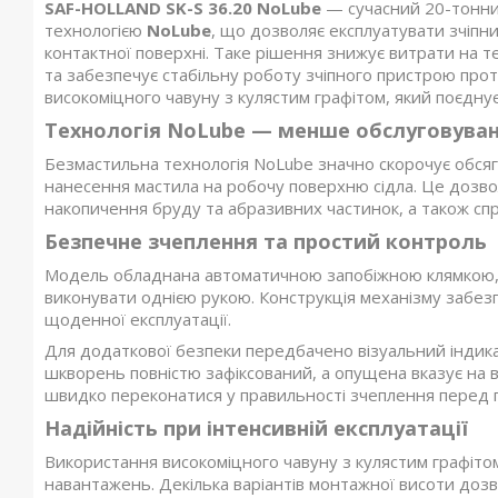
SAF-HOLLAND SK-S 36.20 NoLube
— сучасний 20-тонни
технологією
NoLube
, що дозволяє експлуатувати зчіпн
контактної поверхні. Таке рішення знижує витрати на т
та забезпечує стабільну роботу зчіпного пристрою про
високоміцного чавуну з кулястим графітом, який поєднує
Технологія NoLube — менше обслуговуван
Безмастильна технологія NoLube значно скорочує обсяг 
нанесення мастила на робочу поверхню сідла. Це дозвол
накопичення бруду та абразивних частинок, а також спр
Безпечне зчеплення та простий контроль
Модель обладнана автоматичною запобіжною клямкою, 
виконувати однією рукою. Конструкція механізму забез
щоденної експлуатації.
Для додаткової безпеки передбачено візуальний індика
шкворень повністю зафіксований, а опущена вказує на в
швидко переконатися у правильності зчеплення перед 
Надійність при інтенсивній експлуатації
Використання високоміцного чавуну з кулястим графітом
навантажень. Декілька варіантів монтажної висоти доз