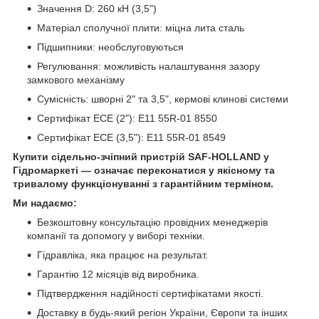
Значення D: 260 кН (3,5")
Матеріал сполучної плити: міцна лита сталь
Підшипники: необслуговуються
Регулювання: можливість налаштування зазору
замкового механізму
Сумісність: шворні 2" та 3,5", кермові клинові системи
Сертифікат ECE (2"): E11 55R-01 8550
Сертифікат ECE (3,5"): E11 55R-01 8549
Купити сідельно-зчіпний пристрій SAF-HOLLAND у
Гідромаркеті — означає переконатися у якісному та
тривалому функціонуванні з гарантійним терміном.
Ми надаємо:
Безкоштовну консультацію провідних менеджерів
компанії та допомогу у виборі техніки.
Гідравліка, яка працює на результат.
Гарантію 12 місяців від виробника.
Підтвердження надійності сертифікатами якості.
Доставку в будь-який регіон України, Європи та інших