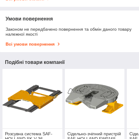
Умови повернення
Законом не передбачено повернення та обмін даного товару
належної якості
Всі умови повернення
Подібні товари компанії
Розсувна система SAF-
Сідельно-зчіпний пристрій
Сіде
HOLLAND SK-V 36,
SAF-HOLLAND FW0165,
SAF