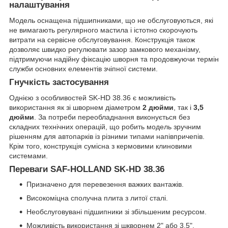
налаштування
Модель оснащена підшипниками, що не обслуговуються, які
не вимагають регулярного мастила і істотно скорочують
витрати на сервісне обслуговування. Конструкція також
дозволяє швидко регулювати зазор замкового механізму,
підтримуючи надійну фіксацію шворня та продовжуючи термін
служби основних елементів зчіпної системи.
Гнучкість застосування
Однією з особливостей SK-HD 38.36 є можливість
використання як зі шворнем діаметром
2 дюйми
, так і
3,5
дюйми
. За потреби переобладнання виконується без
складних технічних операцій, що робить модель зручним
рішенням для автопарків із різними типами напівпричепів.
Крім того, конструкція сумісна з кермовими клиновими
системами.
Переваги SAF-HOLLAND SK-HD 38.36
Призначено для перевезення важких вантажів.
Високоміцна сполучна плита з литої сталі.
Необслуговувані підшипники зі збільшеним ресурсом.
Можливість використання зі шкворнем 2" або 3,5".