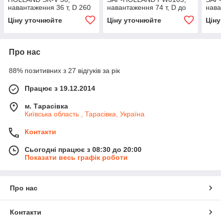
навантаження 36 т, D 260
навантаження 74 т, D до
нава
кН, висота 57 мм
240 кН, висота 230–270
кН, 
Ціну уточнюйте
Ціну уточнюйте
Цін
мм
Про нас
88% позитивних з 27 відгуків за рік
Працює з 19.12.2014
м. Тарасівка
Київська область , Тарасівка, Україна
Контакти
Сьогодні працює з 08:30 до 20:00
Показати весь графік роботи
Про нас
Контакти