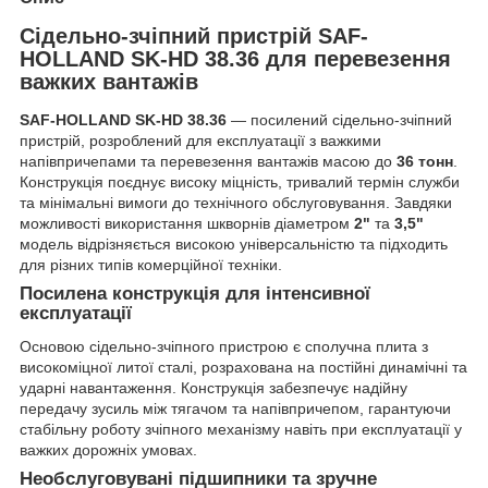
Сідельно-зчіпний пристрій SAF-
HOLLAND SK-HD 38.36 для перевезення
важких вантажів
SAF-HOLLAND SK-HD 38.36
— посилений сідельно-зчіпний
пристрій, розроблений для експлуатації з важкими
напівпричепами та перевезення вантажів масою до
36 тонн
.
Конструкція поєднує високу міцність, тривалий термін служби
та мінімальні вимоги до технічного обслуговування. Завдяки
можливості використання шкворнів діаметром
2"
та
3,5"
модель відрізняється високою універсальністю та підходить
для різних типів комерційної техніки.
Посилена конструкція для інтенсивної
експлуатації
Основою сідельно-зчіпного пристрою є сполучна плита з
високоміцної литої сталі, розрахована на постійні динамічні та
ударні навантаження. Конструкція забезпечує надійну
передачу зусиль між тягачом та напівпричепом, гарантуючи
стабільну роботу зчіпного механізму навіть при експлуатації у
важких дорожніх умовах.
Необслуговувані підшипники та зручне