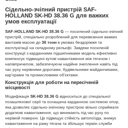
Сідельно-зчіпний пристрій SAF-
HOLLAND SK-HD 38.36 G для важких
умов експлуатації
SAF-HOLLAND SK-HD 38.36 G
— посилений сідельно-зчіпний
пристрій, спеціально розроблений для перевезення важких
вантажів масою до
36 тонн
в умовах бездоріжжя та
експлуатації на складному рельєфі. Завдяки посиленій
конструкції з карданними підшипниками модель ефективно
компенсує підвищені кутові навантаження між тягачом і
напівпричепом, забезпечуючи надійне зчеплення навіть під
час руху нерівними дорогами, будівельними майданчиками,
кар'єрами та промисловими об'єктами.
Конструкція для роботи на пересіченій
місцевості
Модифікація
SK-HD 38.36 G
відноситься до спеціальної
позашляхової серії та оснащена карданною системою опор,
яка дозволяє сідельно-зчіпному пристрою вільно сприймати
додаткові навантаження, що виникають під час руху по
нерівній поверхні. Це підвищує стійкість автопоїзда, знижує
навантаження на раму тягача та збільшує термін служби