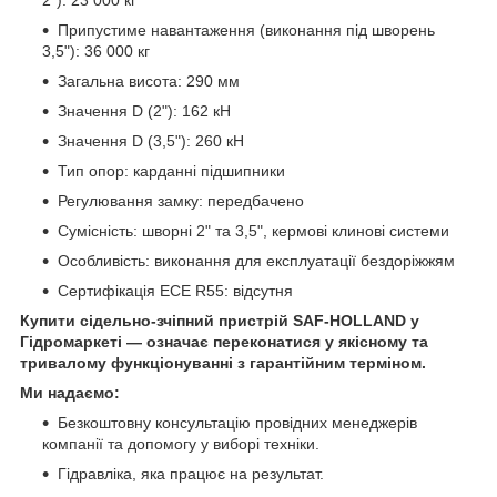
2"): 23 000 кг
Припустиме навантаження (виконання під шворень
3,5"): 36 000 кг
Загальна висота: 290 мм
Значення D (2"): 162 кН
Значення D (3,5"): 260 кН
Тип опор: карданні підшипники
Регулювання замку: передбачено
Сумісність: шворні 2" та 3,5", кермові клинові системи
Особливість: виконання для експлуатації бездоріжжям
Сертифікація ECE R55: відсутня
Купити сідельно-зчіпний пристрій SAF-HOLLAND у
Гідромаркеті — означає переконатися у якісному та
тривалому функціонуванні з гарантійним терміном.
Ми надаємо:
Безкоштовну консультацію провідних менеджерів
компанії та допомогу у виборі техніки.
Гідравліка, яка працює на результат.