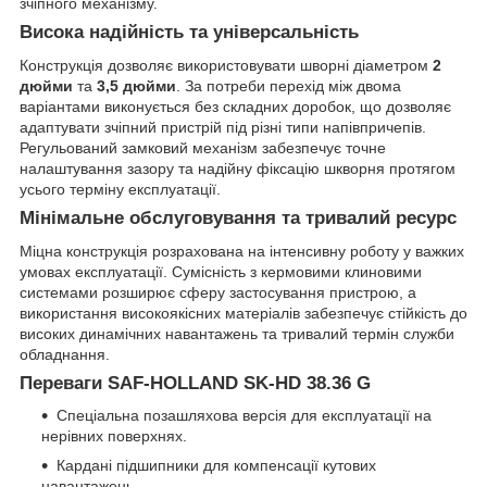
зчіпного механізму.
Висока надійність та універсальність
Конструкція дозволяє використовувати шворні діаметром
2
дюйми
та
3,5 дюйми
. За потреби перехід між двома
варіантами виконується без складних доробок, що дозволяє
адаптувати зчіпний пристрій під різні типи напівпричепів.
Регульований замковий механізм забезпечує точне
налаштування зазору та надійну фіксацію шкворня протягом
усього терміну експлуатації.
Мінімальне обслуговування та тривалий ресурс
Міцна конструкція розрахована на інтенсивну роботу у важких
умовах експлуатації. Сумісність з кермовими клиновими
системами розширює сферу застосування пристрою, а
використання високоякісних матеріалів забезпечує стійкість до
високих динамічних навантажень та тривалий термін служби
обладнання.
Переваги SAF-HOLLAND SK-HD 38.36 G
Спеціальна позашляхова версія для експлуатації на
нерівних поверхнях.
Кардані підшипники для компенсації кутових
навантажень.