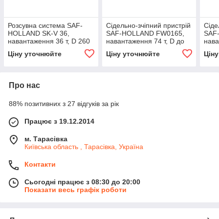
Розсувна система SAF-
Сідельно-зчіпний пристрій
Сіде
HOLLAND SK-V 36,
SAF-HOLLAND FW0165,
SAF
навантаження 36 т, D 260
навантаження 74 т, D до
нава
кН, висота 57 мм
240 кН, висота 230–270
кН, 
Ціну уточнюйте
Ціну уточнюйте
Цін
мм
Про нас
88% позитивних з 27 відгуків за рік
Працює з 19.12.2014
м. Тарасівка
Київська область , Тарасівка, Україна
Контакти
Сьогодні працює з 08:30 до 20:00
Показати весь графік роботи