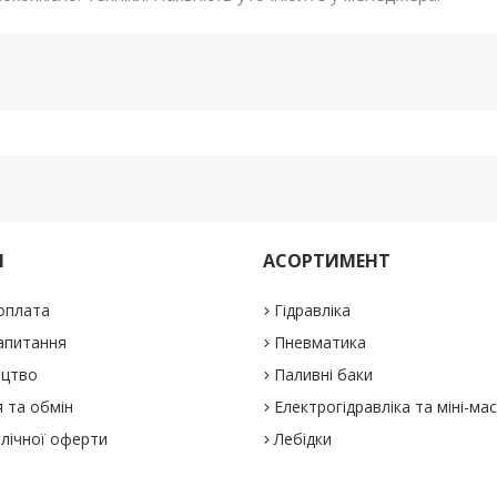
М
АСОРТИМЕНТ
 оплата
Гідравліка
апитання
Пневматика
ицтво
Паливні баки
 та обмін
Електрогідравліка та міні-ма
блічної оферти
Лебідки