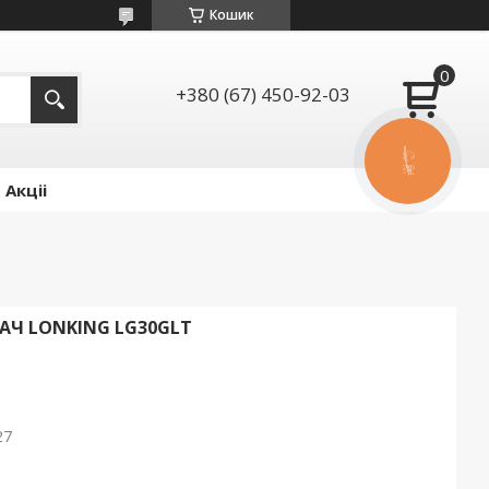
Кошик
+380 (67) 450-92-03
КНОПКА
ЗВ'ЯЗКУ
Акціі
Ч LONKING LG30GLT
27