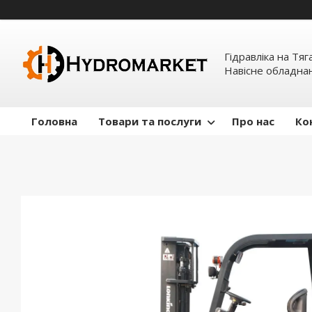
Гідравліка на Тяг
Навісне обладна
Головна
Товари та послуги
Про нас
Ко