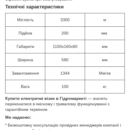
Технічні характеристики
Місткість
3300
кг
Підйом
200
мм.
Габарити
1150x160x60
мм
Ширина
580
мм
Завантаження
1344
Мм/хв
Вага
100
кг.
Купити електричні візки в Гідромаркеті
— значить
переконатися в якісному і тривалому функціонуванні з
гарантійним терміном.
Ми надаємо:
* Безкоштовну консультацію провідних менеджерів компанії і