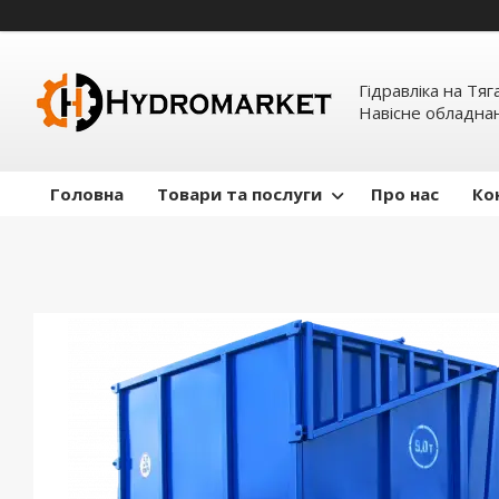
Гідравліка на Тяг
Навісне обладна
Головна
Товари та послуги
Про нас
Ко