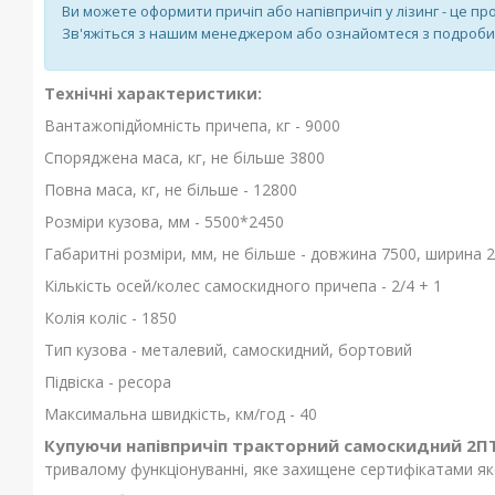
Ви можете оформити причіп або напівпричіп у лізинг - це про
Зв'яжіться з нашим менеджером або ознайомтеся з подроби
Технічні характеристики:
Вантажопідйомність причепа, кг - 9000
Споряджена маса, кг, не більше 3800
Повна маса, кг, не більше - 12800
Розміри кузова, мм - 5500*2450
Габаритні розміри, мм, не більше - довжина 7500, ширина 2
Кількість осей/колес самоскидного причепа - 2/4 + 1
Колія коліс - 1850
Тип кузова - металевий, самоскидний, бортовий
Підвіска - ресора
Максимальна швидкість, км/год - 40
Купуючи напівпричіп тракторний самоскидний 2П
тривалому функціонуванні, яке захищене сертифікатами яко