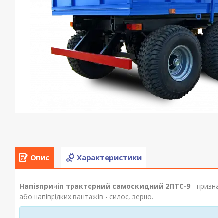
Опис
Характеристики
Напівпричіп тракторний самоскидний 2ПТС-9
- призн
або напіврідких вантажів - силос, зерно.