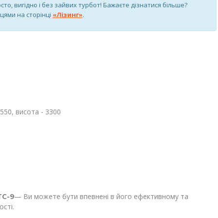
сто, вигідно і без зайвих турбот! Бажаєте дізнатися більше?
цями на сторінці
«Лізинг»
.
550, висота - 3300
ТС-9
— Ви можете бути впевнені в його ефективному та
сті.