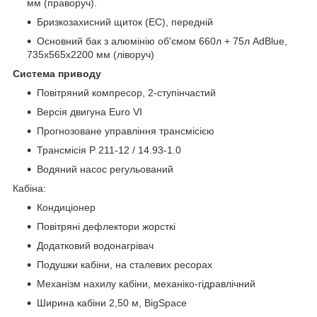
мм (праворуч).
Бризкозахисний щиток (EC), передній
Основний бак з алюмінію об'ємом 660л + 75л AdBlue,
735x565x2200 мм (ліворуч)
Система приводу
Повітряний компресор, 2-ступінчастий
Версія двигуна Euro VI
Прогнозоване управління трансмісією
Трансмісія Р 211-12 / 14.93-1.0
Водяний насос регульований
Кабіна:
Кондиціонер
Повітряні дефлектори жорсткі
Додатковий водонагрівач
Подушки кабіни, на сталевих ресорах
Механізм нахилу кабіни, механіко-гідравлічний
Ширина кабіни 2,50 м, BigSpace