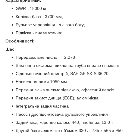
Характеристики:
GWR - 18000 кг;
Колісна база - 3700 мм;
Рульове управління - з лівого боку;
Підвіска - пневматична;
Особливості:
Шасі
Передавальне число i = 2,278
Вихлопна система, вихлопна труба вправо і назовні
Сідельно-зчіпний пристрій, SAF GF SK-S 36.20
Нависання рами 1050 мм
Передня вісь з пневмопідвіскою, офсетний версія
Передня захист днища (ECE), алюмінієва
Інтегральна задня частина
Насос гідропідсилювача рульового управління
Задній міст, коронне колесо 440, гіпоїдних, 13,0 т
Другий бак з алюмінію об'ємом 330 л, 735 x 565 x 950