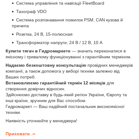
Система управління та навігації FleetBoard
Тахограф VDO
Система розпізнавання помилок PSM, CAN кузова й
причепа
Розетка, 24 В, 15-полюсная
Трансформатор напруги, 24 В / 12 В, 10 А
Купити тягач в Гидромаркете
— значить переконатися в
якісному і тривалому функціонуванні з гарантійним терміном.
Надаємо
безкоштовну консультацію
провідних менеджерів
компанії, а також допомога у виборі техніки залежно від
Ваших потреб.
Встановлюємо гарантійний термін
12 місяців
для
створення довірчих відносин.
Здійснюємо доставку в будь-який регіон України, Європу та
інші країни, зручним для Вас способом.
Гидромаркет — Ваш надійний постачальник високоякісної
техніки.
Наявність уточнюйте у менеджера!
Приховати