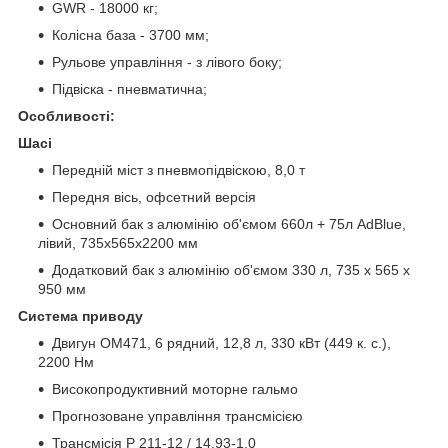
GWR - 18000 кг;
Колісна база - 3700 мм;
Рульове управління - з лівого боку;
Підвіска - пневматична;
Особливості:
Шасі
Передній міст з пневмопідвіскою, 8,0 т
Передня вісь, офсетний версія
Основний бак з алюмінію об'ємом 660л + 75л AdBlue,
лівий, 735x565x2200 мм
Додатковий бак з алюмінію об'ємом 330 л, 735 x 565 x
950 мм
Система приводу
Двигун OM471, 6 рядний, 12,8 л, 330 кВт (449 к. с.),
2200 Нм
Високопродуктивний моторне гальмо
Прогнозоване управління трансмісією
Трансмісія Р 211-12 / 14.93-1.0