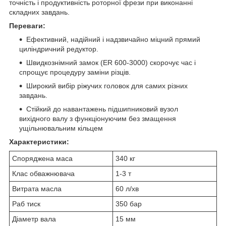
точність і продуктивність роторної фрези при виконанні
складних завдань.
Переваги:
Ефективний, надійний і надзвичайно міцний прямий
циліндричний редуктор.
Швидкознімний замок (ER 600-3000) скорочує час і
спрощує процедуру заміни різців.
Широкий вибір ріжучих головок для самих різних
завдань.
Стійкий до навантажень підшипниковий вузол
вихідного валу з функціонуючим без змащення
ущільнювальним кільцем
Характеристики:
Споряджена маса
340 кг
Клас обважнювача
1-3 т
Витрата масла
60 л/хв
Раб тиск
350 бар
Діаметр вала
15 мм