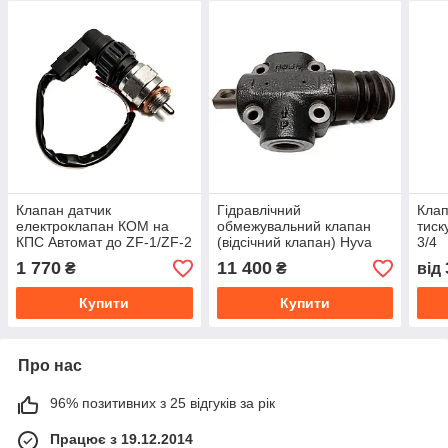
Клапан датчик
Гідравлічний
Клап
електроклапан КОМ на
обмежувальний клапан
тиск
КПС Автомат до ZF-1/ZF-2
(відсічний клапан) Hyva
3/4
Murat Makina
2/2 120L3/4", 14720211
1 770
11 400
₴
₴
від
Купити
Купити
Про нас
96% позитивних з 25 відгуків за рік
Працює з 19.12.2014