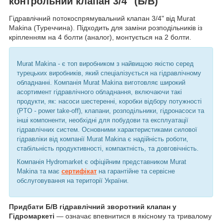
контрольний клапан 3/4" (Б/В)
Гідравлічний потокоспрямувальний клапан 3/4" від Murat
Makina (Туреччина). Підходить для заміни розподільників із
кріпленням на 4 болти (аналог), монтується на 2 болти.
Murat Makina - є топ виробником з найвищою якістю серед
турецьких виробників, який спеціалізується на гідравлічному
обладнанні. Компанія Murat Makina виготовляє широкий
асортимент гідравлічного обладнання, включаючи такі
продукти, як: насоси шестеренні, коробки відбору потужності
(PTO - power take-off), клапани, розподільники, гідронасоси та
інші компоненти, необхідні для побудови та експлуатації
гідравлічних систем. Основними характеристиками силової
гідравліки від компанії Murat Makina є надійність роботи,
стабільність продуктивності, компактність, та довговічність.
Компанія Hydromarket є офіційним представником Murat
Makina та має
сертифікат
на гарантійне та сервісне
обслуговування на території України.
Придбати Б/В гідравлічний зворотний клапан у
Гідромаркеті
— означає впевнитися в якісному та тривалому