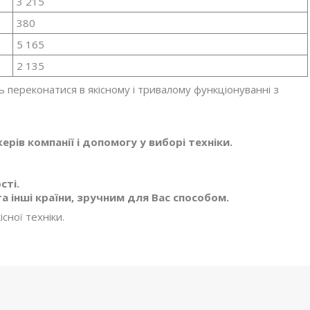
3 215
380
5 165
2 135
 переконатися в якісному і тривалому функціонуванні з
ів компанії і допомогу у виборі техніки.
сті.
а інші країни, зручним для Вас способом.
сної техніки.