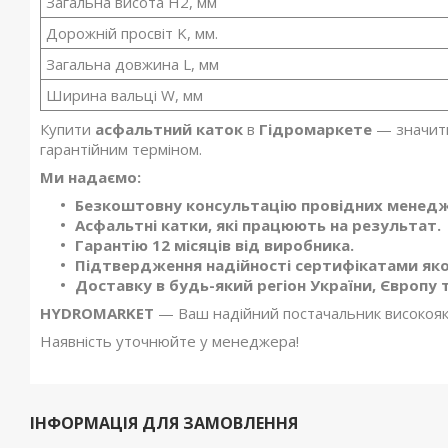
Загальна висота H2, мм
Дорожній просвіт K, мм.
Загальна довжина L, мм
Ширина вальці W, мм
Купити
асфальтний каток
в
Гідромаркете
— значить
гарантійним терміном.
Ми надаємо:
Безкоштовну консультацію провідних менеджер
Асфальтні катки, які працюють на результат.
Гарантію 12 місяців від виробника.
Підтвердження надійності сертифікатами яко
Доставку в будь-який регіон України, Європу т
HYDROMARKET
— Ваш надійний постачальник високоякі
Наявність уточнюйте у менеджера!
ІНФОРМАЦІЯ ДЛЯ ЗАМОВЛЕННЯ