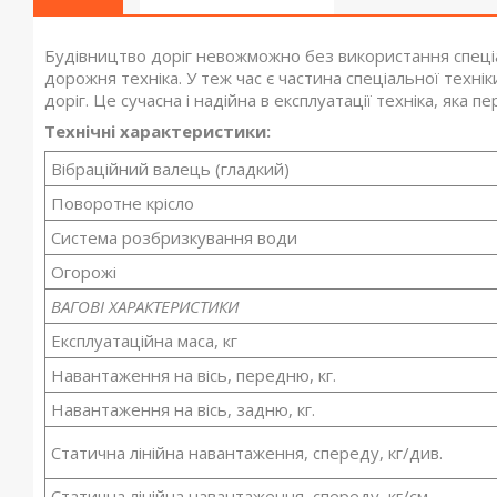
Будівництво доріг невожможно без використання спеціал
дорожня техніка
. У теж час є частина спеціальної техні
доріг. Це сучасна і надійна в експлуатації техніка, яка 
Технічні характеристики:
Вібраційний валець (гладкий)
Поворотне крісло
Система розбризкування води
Огорожі
ВАГОВІ ХАРАКТЕРИСТИКИ
Експлуатаційна маса, кг
Навантаження на вісь, передню, кг.
Навантаження на вісь, задню, кг.
Статична лінійна навантаження, спереду, кг/див.
Статична лінійна навантаження, спереду, кг/см