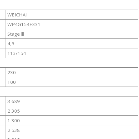
WEICHAI
WP4G154E331
Stage ⅲ
4,5
113/154
230
100
3 689
2 305
1 300
2 538