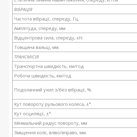
ВІБРАЦІЯ
Частота вібрації, спереду, Гц.
Амплітуда, спереду, мм
Відцентрова сила, спереду, кН.
Товщина вальці, мм.
ТРАНСМІСІЯ
Транспортна швидкість, км/год
Робоча швидкість, км/год
Подоланний ухил з/без вібрації, %.
Кут повороту рульового колеса, ±°.
Кут осциляції, ±°.
Мінімальний радіус повороту, мм
Зміщення колії, вліво/вправо, мм.