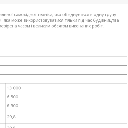
ьної самохідної техніки, яка об'єднується в одну групу -
ки, яка може використовуватися тільки під час будівництва
перевірена часом і великим обсягом виконаних робіт.
13 000
6 500
6 500
29,8
29,8