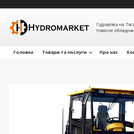
Гідравліка на Тяг
Навісне обладна
Головна
Товари та послуги
Про нас
Ко