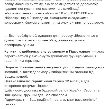
повну мобільну систему, яка переміщається за допомогою
гідравлічної гусеничної системи та в комбінації
віброживильника гризлі з об'ємом 10 м3, 1500*5000 мм
віброскрінінгу з 2 колодами, складними складськими
конвеєрами, блоком управління та електричним генератором.
→ Все необхідне обладнання для процесу зібрано лише з
одним шасі, а технологічне обладнання керується
електродвигунами.
Купити подрібнювальну установку в Гідромаркеті
— отже
переконається у якісному та тривалому функціонуванні з
гарантійним терміном.
Надаємо
безкоштовну консультацію
провідних менеджерів
компанії, а також допомогу у виборі техніки залежно від
Ваших потреб.
Встановлюємо гарантійний термін
12 місяців
для
створення довірчих відносин.
Здійснюємо доставку в будь-який регіон України, Європу та
інші країни, зручним для Вас способом.
Гідромаркет — Ваш надійний постачальник високоякісної
техніки.