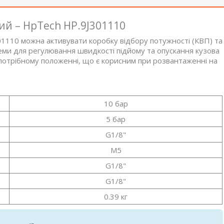
й – HpTech HP.9J301110
1110 можна активувати коробку відбору потужності (КВП) та
теми для регулювання швидкості підйому та опускання кузова
потрібному положенні, що є корисним при розвантаженні на
10 бар
5 бар
G1/8"
M5
G1/8"
G1/8"
0.39 кг