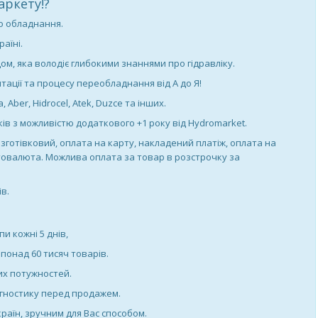
аркету!?
о обладнання.
аїні.
м, яка володіє глибокими знаннями про гідравліку.
тації та процесу переобладнання від А до Я!
 Aber, Hidrocel, Atek, Duzce та інших.
ків з можливістю додаткового +1 року від Hydromarket.
зготівковий, оплата на карту, накладений платіж, оплата на
птовалюта. Можлива оплата за товар в розстрочку за
в.
и кожні 5 днів,
понад 60 тисяч товарів.
них потужностей.
агностику перед продажем.
країн, зручним для Вас способом.