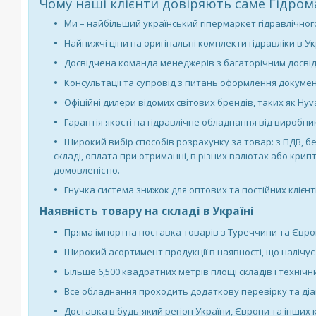
Чому наші клієнти довіряють саме Гідром
Ми – найбільший український гіпермаркет гідравлічног
Найнижчі ціни на оригінальні комплекти гідравліки в Укр
Досвідчена команда менеджерів з багаторічним досвідо
Консультації та супровід з питань оформлення докумен
Офіційні дилери відомих світових брендів, таких як Hyva,
Гарантія якості на гідравлічне обладнання від виробни
Широкий вибір способів розрахунку за товар: з ПДВ, бе
складі, оплата при отриманні, в різних валютах або кри
домовленістю.
Гнучка система знижок для оптових та постійних клієнті
Наявність товару на складі в Україні
Пряма імпортна поставка товарів з Туреччини та Європ
Широкий асортимент продукції в наявності, що налічує 
Більше 6,500 квадратних метрів площі складів і техніч
Все обладнання проходить додаткову перевірку та ді
Доставка в будь-який регіон України, Європи та інших 