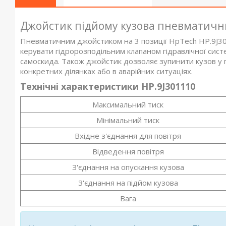
Джойстик підйому кузова пневматични
Пневматичним джойстиком на 3 позиції HpTech HP.9J30
керувати гідророзподільним клапаном гідравлічної сис
самоскида. Також джойстик дозволяє зупинити кузов у 
конкретних ділянках або в аварійних ситуаціях.
Технічні характеристики HP.9J301110
Максимальний тиск
Мінімальний тиск
Вхідне з'єднання для повітря
Відведення повітря
З'єднання на опускання кузова
З'єднання на підйом кузова
Вага