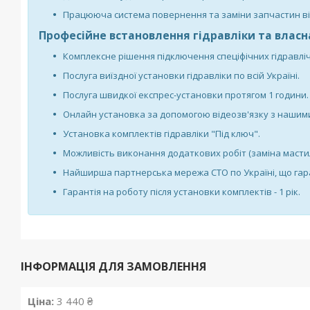
Працююча система повернення та заміни запчастин ві
Професійне встановлення гідравліки та власн
Комплексне рішення підключення спеціфічних гідравліч
Послуга виїздної установки гідравліки по всій Україні.
Послуга швидкої експрес-установки протягом 1 години.
Онлайн установка за допомогою відеозв'язку з нашими
Установка комплектів гідравліки "Під ключ".
Можливість виконання додаткових робіт (заміна мастила
Найширша партнерська мережа СТО по Україні, що гара
Гарантія на роботу після установки комплектів - 1 рік.
ІНФОРМАЦІЯ ДЛЯ ЗАМОВЛЕННЯ
Ціна:
3 440 ₴