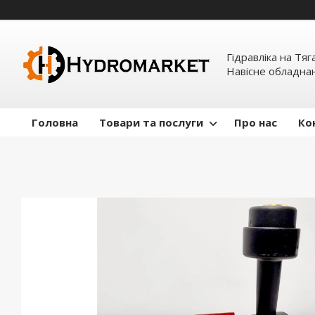
Гідравліка на Тяг
Навісне обладна
Головна
Товари та послуги
Про нас
Ко