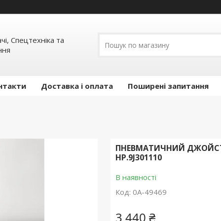
ачі, Спецтехніка та
ння
нтакти
Доставка і оплата
Поширені запитання
ПНЕВМАТИЧНИЙ ДЖОЙСТИ
HP.9J301110
В наявності
Код:
0А-49469
3 440 ₴