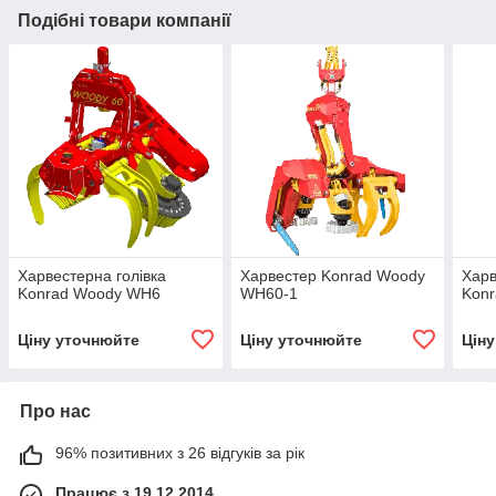
Подібні товари компанії
Харвестерна голівка
Харвестер Konrad Woody
Харв
Konrad Woody WH6
WH60-1
Kon
Ціну уточнюйте
Ціну уточнюйте
Цін
Про нас
96% позитивних з 26 відгуків за рік
Працює з 19.12.2014