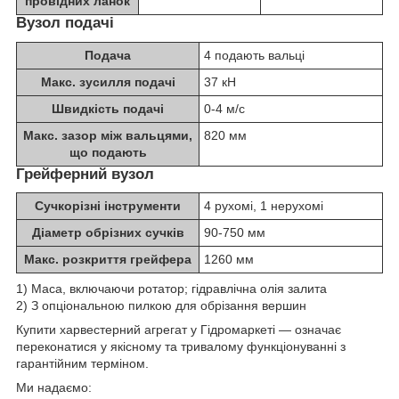
провідних ланок
Вузол подачі
Подача
4 подають вальці
Макс. зусилля подачі
37 кН
Швидкість подачі
0-4 м/с
Макс. зазор між вальцями,
820 мм
що подають
Грейферний вузол
Сучкорізні інструменти
4 рухомі, 1 нерухомі
Діаметр обрізних сучків
90-750 мм
Макс. розкриття грейфера
1260 мм
1) Маса, включаючи ротатор; гідравлічна олія залита
2) З опціональною пилкою для обрізання вершин
Купити харвестерний агрегат у Гідромаркеті — означає
переконатися у якісному та тривалому функціонуванні з
гарантійним терміном.
Ми надаємо: