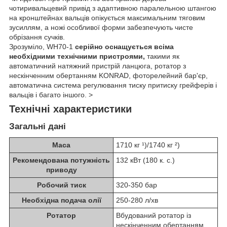
чотиривальцевий привід з адаптивною паралельною штангою
на кронштейнах вальців опікується максимальним тяговим
зусиллям, а ножі особливої форми забезпечують чисте
обрізання сучків.
Зрозуміло, WH70-1
серійно оснащується всіма
необхідними технічними пристроями,
такими як
автоматичний натяжний пристрій ланцюга, ротатор з
нескінченним обертанням KONRAD, фоторелейний бар'єр,
автоматична система регулювання тиску притиску грейферів і
вальців і багато іншого. >
Технічні характеристики
Загальні дані
Маса
1710 кг ¹)/1740 кг ²)
Рекомендована потужність
132 кВт (180 к. с.)
приводу
Робочий тиск
320-350 бар
Необхідна подача олії
250-280 л/хв
Ротатор
Вбудований ротатор із
нескінченним обертанням