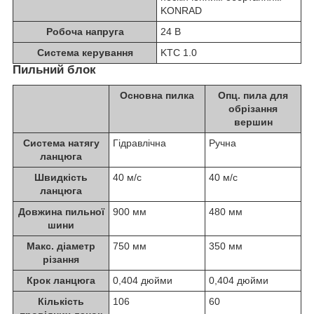
KONRAD
Робоча напруга
24 В
Система керування
KTC 1.0
Пильний блок
Основна пилка
Опц. пила для
обрізання
вершин
Система натягу
Гідравлічна
Ручна
ланцюга
Швидкість
40 м/с
40 м/с
ланцюга
Довжина пильної
900 мм
480 мм
шини
Макс. діаметр
750 мм
350 мм
різання
Крок ланцюга
0,404 дюйми
0,404 дюйми
Кількість
106
60