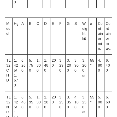
0
M
Hg
A
B
C
D
E
F
G
S
W
a
Co
Co
od
eig
nt
nt
el
ht
ain
ain
kit
er
er
mi
m
n.
ax.
TL
1.
6.
5.
1.
1.
20
3.
3.
3.
3.
55
4.
6.
32
42
26
75
30
48
0
29
20
90
20
°
80
40
C
5/
0
0
0
0
0
0
0
0
0
0
H
1.
кг
D
57
0
TL
1.
6.
5.
1.
1.
20
3.
3.
4.
3.
55
5.
6.
32
42
46
95
30
28
0
29
35
10
23
°
00
60
N
5/
0
0
0
0
0
0
0
0
0
0
C
1.
кг
H
57