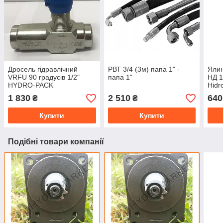
Дросель гідравлічний
РВТ 3/4 (3м) папа 1" -
Ялин
VRFU 90 градусів 1/2"
папа 1"
НД 1
HYDRO-PACK
Hidro
1 830
2 510
640
₴
₴
Купити
Купити
Подібні товари компанії