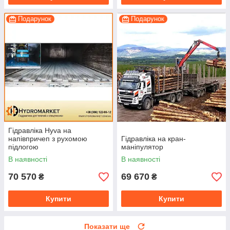
Подарунок
Подарунок
Гідравліка Hyva на
напівпричеп з рухомою
Гідравліка на кран-
підлогою
маніпулятор
В наявності
В наявності
70 570
69 670
₴
₴
Купити
Купити
Показати ще