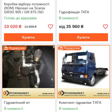
Коробка відбору потужності
(КОМ) Hiposan на Scania
GRSO 905 / GR 875 ISO
Гідрофікація TATA
(пневматична)
Готово до відправки
В наявності
10 020
35 960
₴
від
₴
11 090 ₴
Купити
Купити
Подарунок
Подарунок
Гідравлічний кіт
Комплект гідравліки ТАТА
В наявності
В наявності