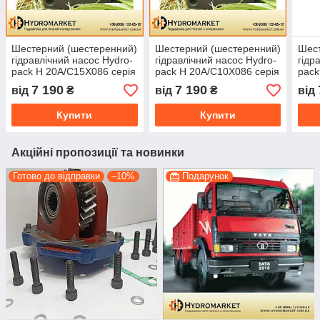
Шестерний (шестеренний)
Шестерний (шестеренний)
Шест
гідравлічний насос Hydro-
гідравлічний насос Hydro-
гідр
pack H 20A/C15X086 серія
pack H 20A/C10X086 серія
pack
20)
20)
20)
7 190
7 190
від
₴
від
₴
від
Купити
Купити
Акційні пропозиції та новинки
Готово до відправки
–10%
Подарунок