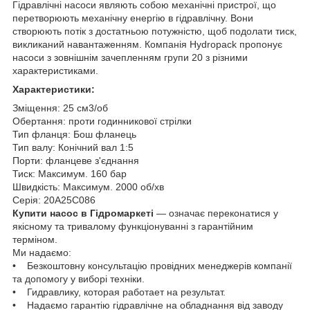
Гідравлічні насоси являють собою механічні пристрої, що
перетворюють механічну енергію в гідравлічну. Вони
створюють потік з достатньою потужністю, щоб подолати тиск,
викликаний навантаженням. Компанія Hydropack пропонує
насоси з зовнішнім зачепленням групи 20 з різними
характеристиками.
Характеристики:
Зміщення:
25 см3/об
Обертання:
проти годинникової стрілки
Тип фланця:
Бош фланець
Тип валу:
Конічний вал 1:5
Порти:
фланцеве з'єднання
Тиск:
Максимум.
160 бар
Швидкість:
Максимум.
2000 об/хв
Серія:
20А25С086
Купити насос в Гідромаркеті
— означає переконатися у
якісному та тривалому функціонуванні з гарантійним
терміном.
Ми надаємо:
• Безкоштовну консультацію провідних менеджерів компанії
та допомогу у виборі техніки.
• Гидравлику, которая работает на результат.
• Надаємо гарантію гідравлічне на обладнання від заводу