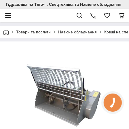
Гідравліка на Тягачі, Спецтехніка та Навісне обладнання
Товари та послуги
Навісне обладнання
Ковші на спе