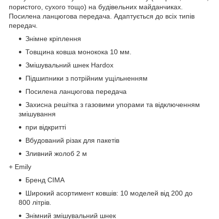
пористого, сухого тощо) на будівельних майданчиках.
Посилена ланцюгова передача. Адаптується до всіх типів
передач.
Знімне кріплення
Товщина ковша монокока 10 мм.
Змішувальний шнек Hardox
Підшипники з потрійним ущільненням
Посилена ланцюгова передача
Захисна решітка з газовими упорами та відключенням
змішування
при відкритті
Вбудований різак для пакетів
Зливний жолоб 2 м
+ Emily
Бренд СІМА
Широкий асортимент ковшів: 10 моделей від 200 до
800 літрів.
Знімний змішувальний шнек