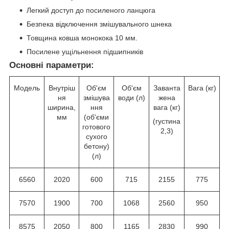
Легкий доступ до посиленого ланцюга
Безпека відключення змішувального шнека
Товщина ковша монокока 10 мм.
Посилене ущільнення підшипників
Основні параметри:
Модель
Внутріш
Об'єм
Об'єм
Заванта
Вага (кг)
ня
змішува
води (л)
жена
ширина,
ння
вага (кг)
мм
(об'єми
(густина
готового
2,3)
сухого
бетону)
(л)
6560
2020
600
715
2155
775
7570
1900
700
1068
2560
950
8575
2050
800
1165
2830
990