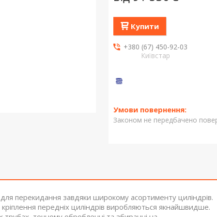
Купити
+380 (67) 450-92-03
Київстар
Законом не передбачено повер
я для перекидання завдяки широкому асортименту циліндрів.
пом кріплення передніх циліндрів виробляються якнайшвидше.
их трубах, точному обробленні та збиранні на