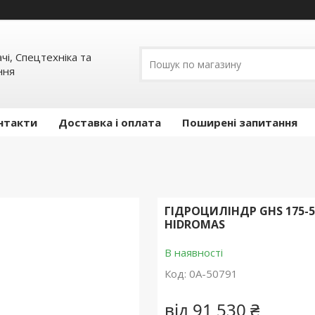
ачі, Спецтехніка та
ння
нтакти
Доставка і оплата
Поширені запитання
ГІДРОЦИЛІНДР GHS 175-5
HIDROMAS
В наявності
Код:
0А-50791
від
91 530 ₴