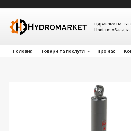
Гідравліка на Тяг
Навісне обладна
Головна
Товари та послуги
Про нас
Ко