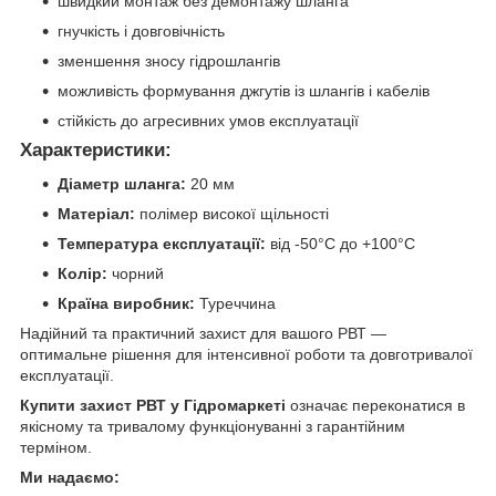
швидкий монтаж без демонтажу шланга
гнучкість і довговічність
зменшення зносу гідрошлангів
можливість формування джгутів із шлангів і кабелів
стійкість до агресивних умов експлуатації
Характеристики:
Діаметр шланга:
20 мм
Матеріал:
полімер високої щільності
Температура експлуатації:
від -50°C до +100°C
Колір:
чорний
Країна виробник:
Туреччина
Надійний та практичний захист для вашого РВТ —
оптимальне рішення для інтенсивної роботи та довготривалої
експлуатації.
Купити захист РВТ у Гідромаркеті
означає переконатися в
якісному та тривалому функціонуванні з гарантійним
терміном.
Ми надаємо: