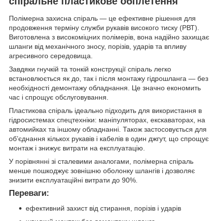
спіральне пластикове обплетення
Полімерна захисна спіраль — це ефективне рішення для
продовження терміну служби рукавів високого тиску (РВТ).
Виготовлена з високоміцних полімерів, вона надійно захищає
шланги від механічного зносу, порізів, ударів та впливу
агресивного середовища.
Завдяки гнучкій та тонкій конструкції спіраль легко
встановлюється як до, так і після монтажу гідрошланга — без
необхідності демонтажу обладнання. Це значно економить
час і спрощує обслуговування.
Пластикова спіраль ідеально підходить для використання в
гідросистемах спецтехніки: маніпуляторах, екскаваторах, на
автомийках та іншому обладнанні. Також застосовується для
об’єднання кількох рукавів і кабелів в один джгут, що спрощує
монтаж і знижує витрати на експлуатацію.
У порівнянні зі сталевими аналогами, полімерна спіраль
менше пошкоджує зовнішню оболонку шлангів і дозволяє
знизити експлуатаційні витрати до 90%.
Переваги:
ефективний захист від стирання, порізів і ударів