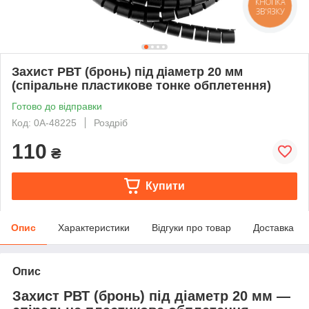
КНОПКА
ЗВ'ЯЗКУ
Захист РВТ (бронь) під діаметр 20 мм
(спіральне пластикове тонке обплетення)
Готово до відправки
Код: 0А-48225
Роздріб
110
₴
Купити
Опис
Характеристики
Відгуки про товар
Доставка
Опис
Захист РВТ (бронь) під діаметр 20 мм —