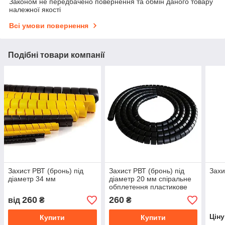
Законом не передбачено повернення та обмін даного товару
належної якості
Всі умови повернення
Подібні товари компанії
Захист РВТ (бронь) під
Захист РВТ (бронь) під
Захи
діаметр 34 мм
діаметр 20 мм спіральне
обплетення пластикове
гнучке
260
260
від
₴
₴
Цін
Купити
Купити