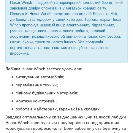
Husar Winch — відомий та перевірений польський бренд, який
завоював довіру споживачів у багатьох країнах світу.
Продукція Husar Winch представлена по всій Європі та Азії,
де бренд став лідером у своїй категорії. Торгова марка Husar
Winch пропонує широкий вибір електричних, гідравлічних,
ручних, ланцюгових і промислових лебідок, великий
асортимент позашляхового обладнання, а також компресори,
блоки, скоби, троси та багато іншого. Уся продукція
сертифікована та постачається з офіційною гарантією
виробника.
Лебідки Husar Winch застосовують для:
витягування автомобілів;
переміщення техніки;
підйому будівельних матеріалів;
монтажу конструкцій;
роботи в майстернях, гаражах і на складах.
Завдяки оптимальному співвідношенню ціни та якості лебідки
Husar Winch користуються популярністю серед приватних
користувачів і професіоналів. Вони забезпечують безпечну та