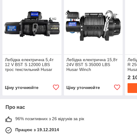
Лебідка електрична 5,4т
Лебідка електрична 15,8т
Лебі
12 V BST S 12000 LBS
24V BST S 35000 LBS
R 25
трос текстильний Husar
Husar Winch
Husa
Winch
2 1
Ціну уточнюйте
Ціну уточнюйте
Про нас
96% позитивних з 26 відгуків за рік
Працює з 19.12.2014