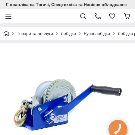
Гідравліка на Тягачі, Спецтехніка та Навісне обладнання
Товари та послуги
Лебідки
Ручні лебідки
Лебідки 