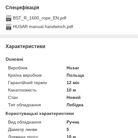
Специфікація
BST_R_1600_rope_EN.pdf
HUSAR manual handwinch.pdf
Характеристики
Основні
Виробник
Husar
Країна виробник
Польща
Гарантійний термін
12 міс
Канатоємкість
10 м
Стан
Новий
Тип обладнання
Лебідка
Користувацькі характеристики
Вид обладнання
Ручна
Діаметр линви
5
Довжина тросу
10 м