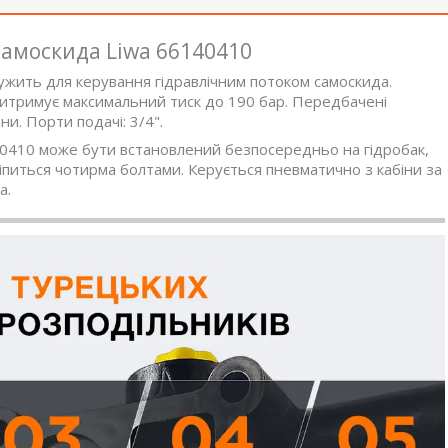
самоскида Liwa 66140410
ужить для керування гідравлічним потоком самоскида.
витримує максимальний тиск до 190 бар. Передбачені
и. Порти подачі: 3/4".
40410 може бути встановлений безпосередньо на гідробак,
питься чотирма болтами. Керується пневматично з кабіни за
а.