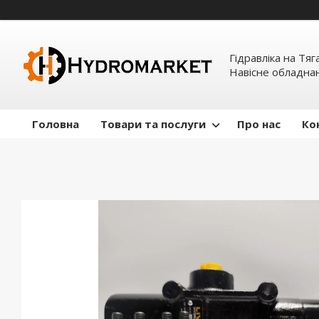
Гідравліка на Тяг
Навісне обладна
Головна
Товари та послуги
Про нас
Ко