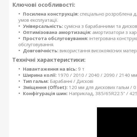
Ключові особливості:
Посилена конструкція:
спеціально розроблена д
умов експлуатації.
Універсальність:
сумісна з барабанними та дисков
Оптимізована амортизація:
амортизатори з хар
Простота обслуговування:
інтегрована конструкц
обслуговування.
Довговічність:
використання високоякісних матері
Технічні характеристики:
Навантаження на вісь:
9 т
Ширина колії:
1970 / 2010 / 2040 / 2090 / 2140 м
Тип гальм:
Барабанні / Дискові
Зміщення (Offset):
120 мм для дискових гальм / 
Конфігурація шин:
Наприклад, 385/65R22.5" / 42