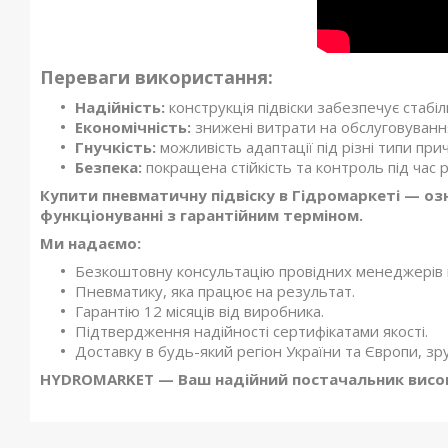
Переваги використання:
Надійність:
конструкція підвіски забезпечує стабі
Економічність:
знижені витрати на обслуговування 
Гнучкість:
можливість адаптації під різні типи прич
Безпека:
покращена стійкість та контроль під час
Купити пневматичну підвіску в Гідромаркеті — оз
функціонуванні з гарантійним терміном.
Ми надаємо:
Безкоштовну консультацію провідних менеджерів ко
Пневматику, яка працює на результат.
Гарантію 12 місяців від виробника.
Підтвердження надійності сертифікатами якості.
Доставку в будь-який регіон України та Європи, зр
HYDROMARKET — Ваш надійний постачальник високо