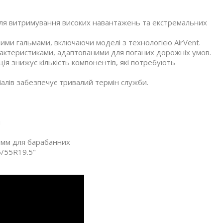
ля витримування високих навантажень та екстремальних
ими гальмами, включаючи моделі з технологією AirVent.
актеристиками, адаптованими для поганих дорожніх умов.
ія знижує кількість компонентів, які потребують
алів забезпечує тривалий термін служби.
м
0 мм для барабанних
5/55R19.5"