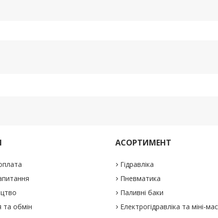
М
АСОРТИМЕНТ
 оплата
Гідравліка
апитання
Пневматика
ицтво
Паливні баки
 та обмін
Електрогідравліка та міні-ма