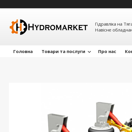
Гідравліка на Тяг
Навісне обладна
Головна
Товари та послуги
Про нас
Ко