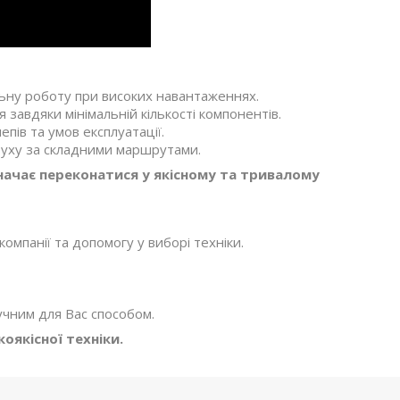
льну роботу при високих навантаженнях.
завдяки мінімальній кількості компонентів.
епів та умов експлуатації.
 руху за складними маршрутами.
начає переконатися у якісному та тривалому
мпанії та допомогу у виборі техніки.
учним для Вас способом.
якісної техніки.