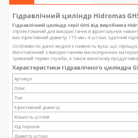
Гідравлічний циліндр Hidromas GHS 
Гідравлічний циліндр серії GHS від виробника Hid
спроектований для використання в фронтальних наванта
має ефективний діаметр 175 мм і 4 штоки, здатний під
Особливістю даної моделі є наявність вуха, що спрощує
Виготовлений з використанням високопрочних матеріалів
тривалий термін служби, а також виняткову продуктивн
Характеристики гідравлічного циліндра GHS
Артикул
Опис
Тип
Ефективний діаметр
Кількість штоків
Хід поршня
Діаметр штока