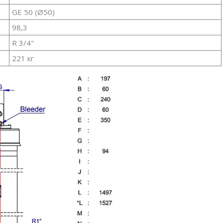
GE 50 (Ø50)
98,3
R 3/4"
221 кг