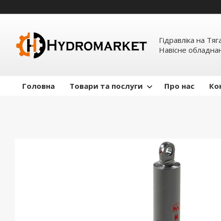
Гідравліка на Тяг
Навісне обладна
Головна
Товари та послуги
Про нас
Ко