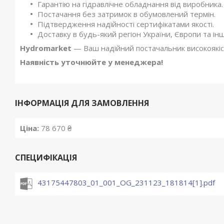
Гарантію на гідравлічне обладнання від виробника.
Постачання без затримок в обумовлений термін.
Підтвердження надійності сертифікатами якості.
Доставку в будь-який регіон України, Європи та ін
Hydromarket
— Ваш надійний постачальник високоякісн
Наявність уточнюйте у менеджера!
ІНФОРМАЦІЯ ДЛЯ ЗАМОВЛЕННЯ
Ціна:
78 670 ₴
СПЕЦИФІКАЦІЯ
43175447803_01_001_OG_231123_181814[1].pdf