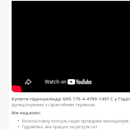
Купити гідроциліндр GHS 175-4-4780-1497 C у Гідр
функціонуванні з гарантійним терміном.
Ми надаємо:
Безкоштовну консультацію провідних менеджерів ко
Гідравліка, яка працює на результат.