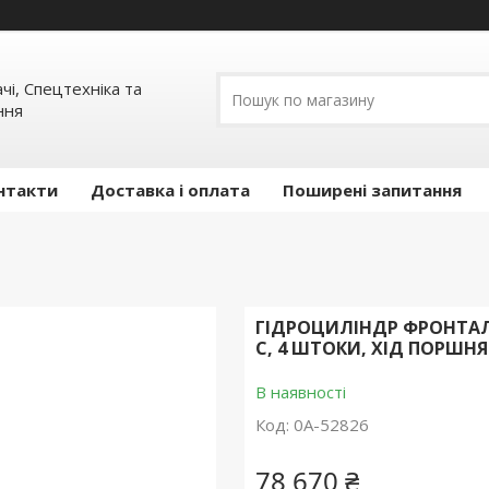
ачі, Спецтехніка та
ння
нтакти
Доставка і оплата
Поширені запитання
ГІДРОЦИЛІНДР ФРОНТАЛЬ
C, 4 ШТОКИ, ХІД ПОРШНЯ
В наявності
Код:
0А-52826
78 670 ₴