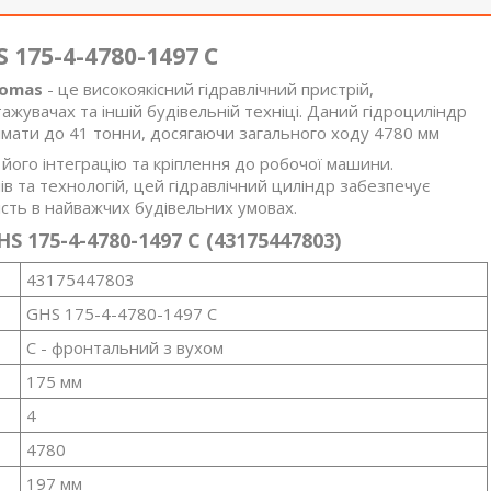
175-4-4780-1497 C
romas
- це високоякісний гідравлічний пристрій,
жувачах та іншій будівельній техніці. Даний гідроциліндр
німати до 41 тонни, досягаючи загального ходу 4780 мм
 його інтеграцію та кріплення до робочої машини.
 та технологій, цей гідравлічний циліндр забезпечує
ість в найважчих будівельних умовах.
 175-4-4780-1497 C (43175447803)
43175447803
GHS 175-4-4780-1497 C
C - фронтальний з вухом
175 мм
4
4780
197 мм