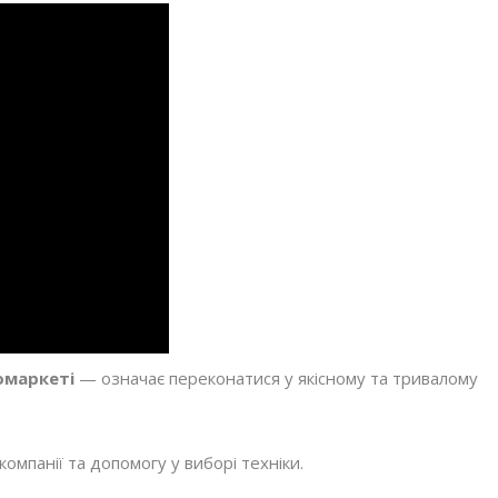
омаркеті
— означає переконатися у якісному та тривалому
мпанії та допомогу у виборі техніки.